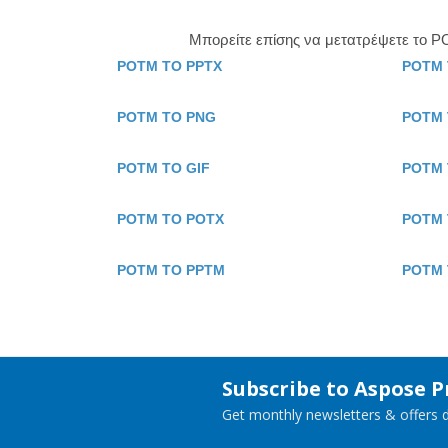
Μπορείτε επίσης να μετατρέψετε το P
POTM TO PPTX
POTM 
POTM TO PNG
POTM 
POTM TO GIF
POTM 
POTM TO POTX
POTM 
POTM TO PPTM
POTM 
Subscribe to Aspose 
Get monthly newsletters & offers di