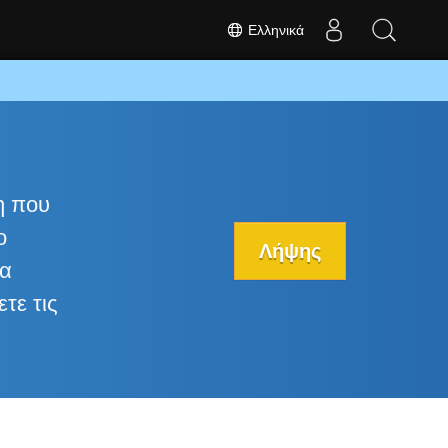
Ελληνικά
η που
ο
Λήψης
να
τε τις