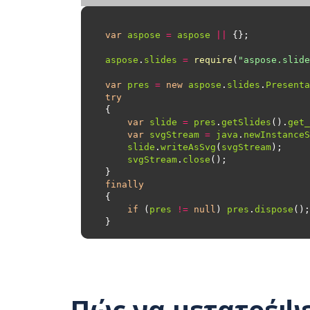
var
aspose
=
aspose
||
aspose
.
slides
=
require
(
"aspose.slide
var
pres
=
new
aspose
.
slides
.
Presenta
try
var
slide
=
pres
.
getSlides
().
get_
var
svgStream
=
java
.
newInstanceS
slide
.
writeAsSvg
(
svgStream
svgStream
.
close
finally
if
 (
pres
!=
null
) 
pres
.
dispose
Πώς να μετατρέψε