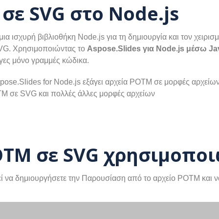
ε SVG στο Node.js
 μια ισχυρή βιβλιοθήκη Node.js για τη δημιουργία και τον χειρ
SVG. Χρησιμοποιώντας το
Aspose.Slides για Node.js μέσω Ja
γες μόνο γραμμές κώδικα.
pose.Slides for Node.js εξάγει αρχεία POTM σε μορφές αρχεί
OTM σε SVG και πολλές άλλες μορφές αρχείων
TM σε SVG χρησιμοποιώ
τεί να δημιουργήσετε την Παρουσίαση από το αρχείο POTM και 