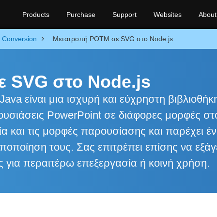
Products
Purchase
Support
Websites
About
Conversion
Μετατροπή POTM σε SVG στο Node.js
 SVG στο Node.js
Java είναι μια ισχυρή και εύχρηστη βιβλιοθήκ
ουσιάσεις PowerPoint σε διάφορες μορφές στ
εία και τις μορφές παρουσίασης και παρέχει έ
οποίηση τους. Σας επιτρέπει επίσης να εξάγε
ς για περαιτέρω επεξεργασία ή κοινή χρήση.