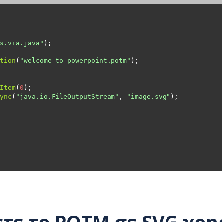
s.via.java"
tion
(
"welcome-to-powerpoint.potm"
Item
(
0
ync
(
"java.io.FileOutputStream"
, 
"image.svg"
τε το POTM σε SVG χρ