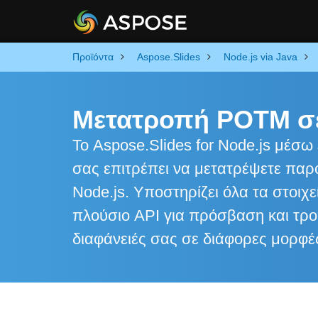
Προϊόντα
Aspose.Slides
Node.js via Java
Μετατροπή POTM σε
Το Aspose.Slides for Node.js μέσω 
σας επιτρέπει να μετατρέψετε παρ
Node.js. Υποστηρίζει όλα τα στοιχ
πλούσιο API για πρόσβαση και τροπ
διαφάνειές σας σε διάφορες μορφέ