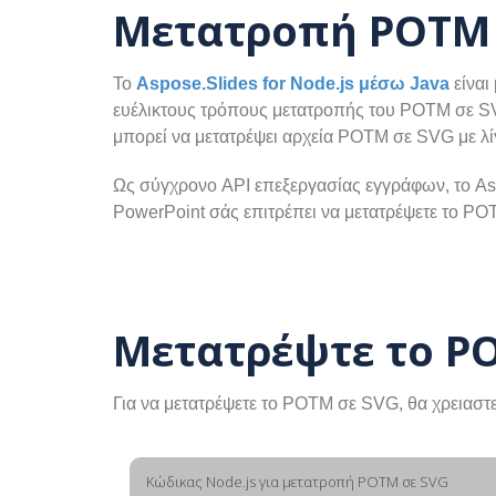
Μετατροπή POTM σ
Το
Aspose.Slides for Node.js μέσω Java
είναι
ευέλικτους τρόπους μετατροπής του POTM σε 
μπορεί να μετατρέψει αρχεία POTM σε SVG με λί
Ως σύγχρονο API επεξεργασίας εγγράφων, το As
PowerPoint σάς επιτρέπει να μετατρέψετε το P
Μετατρέψτε το PO
Για να μετατρέψετε το POTM σε SVG, θα χρειασ
Κώδικας Node.js για μετατροπή POTM σε SVG