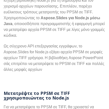
ισχυρή βιβλιοθήκη Node.js για τη δημιουργία και τον
χειρισμό αρχείων παρουσίασης. Επιπλέον, παρέχει
ευέλικτους τρόπους μετατροπής του PPSM σε TIFF.
Χρησιμοποιώντας το
Aspose.Slides για Node.js μέσω
Java
, οποιοσδήποτε προγραμματιστής ή εφαρμογή μπορεί
να μετατρέψει αρχεία PPSM σε TIFF με λίγες μόνο γραμμές
κώδικα.
Ως σύγχρονο API επεξεργασίας εγγράφων, το
Aspose.Slides for Node.js εξάγει αρχεία PPSM σε μορφές
αρχείων TIFF γρήγορα. Η βιβλιοθήκη Aspose PowerPoint
σάς επιτρέπει να μετατρέψετε το PPSM σε TIFF και πολλές
άλλες μορφές αρχείων
Μετατρέψτε το PPSM σε TIFF
χρησιμοποιώντας το Node.js
Για να μετατρέψετε το PPSM σε TIFF, θα χρειαστεί να