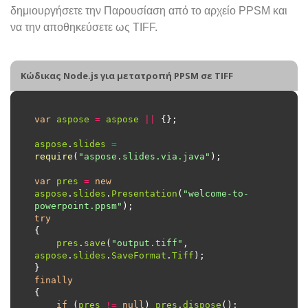
δημιουργήσετε την Παρουσίαση από το αρχείο PPSM και
να την αποθηκεύσετε ως TIFF.
Κώδικας Node.js για μετατροπή PPSM σε TIFF
var
aspose
=
aspose
||
aspose
.
slides
=
require
(
"aspose.slides.via.java"
var
pres
=
new
aspose
.
slides
.
Presentation
(
"welcome-to-
powerpoint.ppsm"
try
pres
.
save
(
"output.tiff"
, 
aspose
.
slides
.
SaveFormat
.
Tiff
finally
if
 (
pres
!=
null
) 
pres
.
dispose