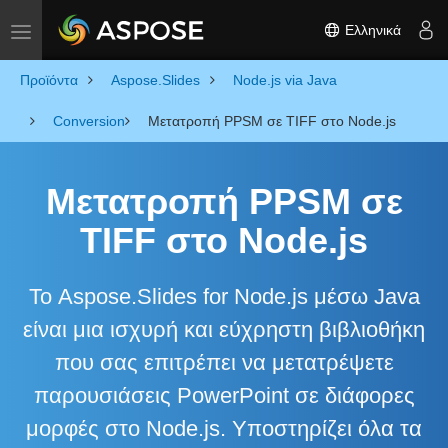
Ελληνικά
Toggle navigation
Προϊόντα
Aspose.Slides
Node.js via Java
Conversion
Μετατροπή PPSM σε TIFF στο Node.js
Μετατροπή PPSM σε
TIFF στο Node.js
Το Aspose.Slides for Node.js μέσω Java
είναι μια ισχυρή και εύχρηστη βιβλιοθήκη
που σας επιτρέπει να μετατρέψετε
παρουσιάσεις PowerPoint σε διάφορες
μορφές στο Node.js. Υποστηρίζει όλα τα