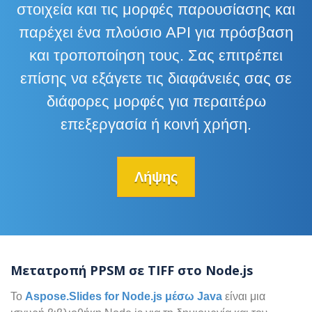
στοιχεία και τις μορφές παρουσίασης και
παρέχει ένα πλούσιο API για πρόσβαση
και τροποποίηση τους. Σας επιτρέπει
επίσης να εξάγετε τις διαφάνειές σας σε
διάφορες μορφές για περαιτέρω
επεξεργασία ή κοινή χρήση.
Λήψης
Μετατροπή PPSM σε TIFF στο Node.js
Το
Aspose.Slides for Node.js μέσω Java
είναι μια