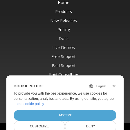
Home
Products
New Releases
Pricing
Docs
Live Demos
Free Support
Paid Support
Paid Consulting
Blog
COOKIE NOTICE
Websites
To provide you with the best experience, we use cookies for
personalization, analytics, and ads. By using our site, you agree
About
to
our cookie policy
.
ACCEPT
CUSTOMIZE
DENY