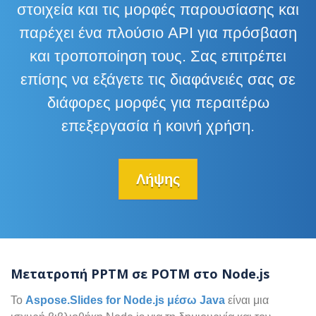
στοιχεία και τις μορφές παρουσίασης και
παρέχει ένα πλούσιο API για πρόσβαση
και τροποποίηση τους. Σας επιτρέπει
επίσης να εξάγετε τις διαφάνειές σας σε
διάφορες μορφές για περαιτέρω
επεξεργασία ή κοινή χρήση.
Λήψης
Μετατροπή PPTM σε POTM στο Node.js
Το
Aspose.Slides for Node.js μέσω Java
είναι μια