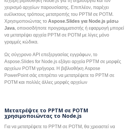
ισχυρή βιβλιοθήκη Node.js για τη δημιουργία και τον
χειρισμό αρχείων παρουσίασης. Επιπλέον, παρέχει
ευέλικτους τρόπους μετατροπής του PPTM σε POTM.
Χρησιμοποιώντας το
Aspose.Slides για Node.js μέσω
Java
, οποιοσδήποτε προγραμματιστής ή εφαρμογή μπορεί
να μετατρέψει αρχεία PPTM σε POTM με λίγες μόνο
γραμμές κώδικα.
Ως σύγχρονο API επεξεργασίας εγγράφων, το
Aspose.Slides for Node.js εξάγει αρχεία PPTM σε μορφές
αρχείων POTM γρήγορα. Η βιβλιοθήκη Aspose
PowerPoint σάς επιτρέπει να μετατρέψετε το PPTM σε
POTM και πολλές άλλες μορφές αρχείων
Μετατρέψτε το PPTM σε POTM
χρησιμοποιώντας το Node.js
Για να μετατρέψετε το PPTM σε POTM, θα χρειαστεί να