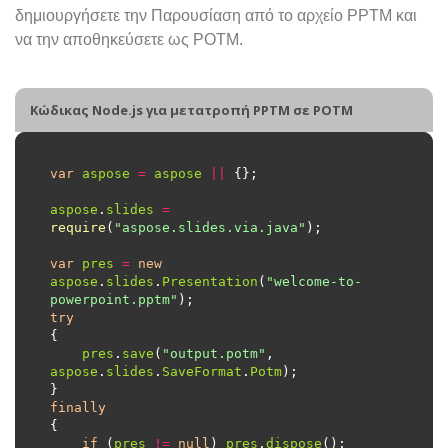
δημιουργήσετε την Παρουσίαση από το αρχείο PPTM και
να την αποθηκεύσετε ως POTM.
Κώδικας Node.js για μετατροπή PPTM σε POTM
var
aspose
=
aspose
||
aspose
.
slides
=
require
(
"aspose.slides.via.java"
var
pres
=
new
aspose
.
slides
.
Presentation
(
"welcome-to-
powerpoint.pptm"
try
pres
.
save
(
"output.potm"
, 
aspose
.
slides
.
SaveFormat
.
Potm
finally
if
 (
pres
!=
null
) 
pres
.
dispose