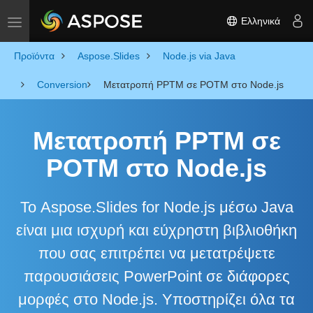
Ελληνικά
Toggle navigation
Προϊόντα
Aspose.Slides
Node.js via Java
Conversion
Μετατροπή PPTM σε POTM στο Node.js
Μετατροπή PPTM σε
POTM στο Node.js
Το Aspose.Slides for Node.js μέσω Java
είναι μια ισχυρή και εύχρηστη βιβλιοθήκη
που σας επιτρέπει να μετατρέψετε
παρουσιάσεις PowerPoint σε διάφορες
μορφές στο Node.js. Υποστηρίζει όλα τα