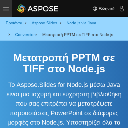
Ελληνικά
Toggle navigation
Προϊόντα
Aspose.Slides
Node.js via Java
Conversion
Μετατροπή PPTM σε TIFF στο Node.js
Μετατροπή PPTM σε
TIFF στο Node.js
Το Aspose.Slides for Node.js μέσω Java
είναι μια ισχυρή και εύχρηστη βιβλιοθήκη
που σας επιτρέπει να μετατρέψετε
παρουσιάσεις PowerPoint σε διάφορες
μορφές στο Node.js. Υποστηρίζει όλα τα