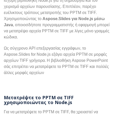
ισχυρή βιβλιοθήκη Node.js για τη δημιουργία και τον
χειρισμό αρχείων παρουσίασης. Επιπλέον, παρέχει
ευέλικτους τρόπους μετατροπής του PPTM σε TIFF.
Χρησιμοποιώντας το
Aspose.Slides για Node.js μέσω
Java
, οποιοσδήποτε προγραμματιστής ή εφαρμογή μπορεί
να μετατρέψει αρχεία PPTM σε TIFF με λίγες μόνο γραμμές
κώδικα.
Ως σύγχρονο API επεξεργασίας εγγράφων, το
Aspose.Slides for Node.js εξάγει αρχεία PPTM σε μορφές
αρχείων TIFF γρήγορα. Η βιβλιοθήκη Aspose PowerPoint
σάς επιτρέπει να μετατρέψετε το PPTM σε TIFF και πολλές
άλλες μορφές αρχείων
Μετατρέψτε το PPTM σε TIFF
χρησιμοποιώντας το Node.js
Για να μετατρέψετε το PPTM σε TIFF, θα χρειαστεί να