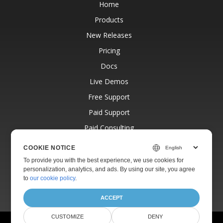
Home
Products
New Releases
Pricing
Docs
Live Demos
Free Support
Paid Support
Paid Consulting
Blog
COOKIE NOTICE
Websites
To provide you with the best experience, we use cookies for
personalization, analytics, and ads. By using our site, you agree
About
to
our cookie policy
.
ACCEPT
CUSTOMIZE
DENY