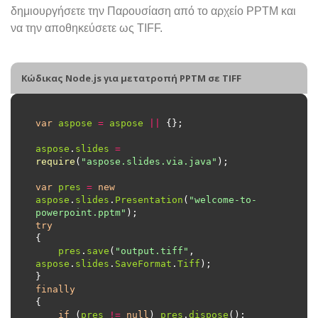
δημιουργήσετε την Παρουσίαση από το αρχείο PPTM και
να την αποθηκεύσετε ως TIFF.
Κώδικας Node.js για μετατροπή PPTM σε TIFF
var
aspose
=
aspose
||
aspose
.
slides
=
require
(
"aspose.slides.via.java"
var
pres
=
new
aspose
.
slides
.
Presentation
(
"welcome-to-
powerpoint.pptm"
try
pres
.
save
(
"output.tiff"
, 
aspose
.
slides
.
SaveFormat
.
Tiff
finally
if
 (
pres
!=
null
) 
pres
.
dispose