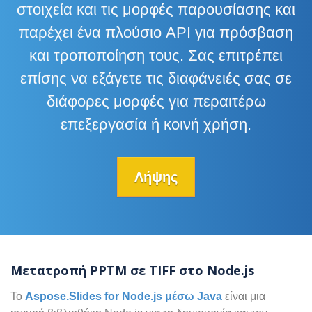
στοιχεία και τις μορφές παρουσίασης και
παρέχει ένα πλούσιο API για πρόσβαση
και τροποποίηση τους. Σας επιτρέπει
επίσης να εξάγετε τις διαφάνειές σας σε
διάφορες μορφές για περαιτέρω
επεξεργασία ή κοινή χρήση.
Λήψης
Μετατροπή PPTM σε TIFF στο Node.js
Το
Aspose.Slides for Node.js μέσω Java
είναι μια