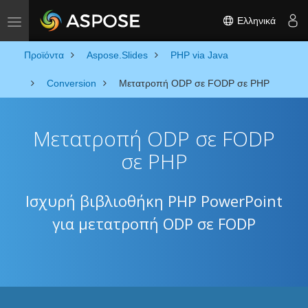
Ελληνικά
Toggle navigation
Προϊόντα
Aspose.Slides
PHP via Java
Conversion
Μετατροπή ODP σε FODP σε PHP
Μετατροπή ODP σε FODP
σε PHP
Ισχυρή βιβλιοθήκη PHP PowerPoint
για μετατροπή ODP σε FODP