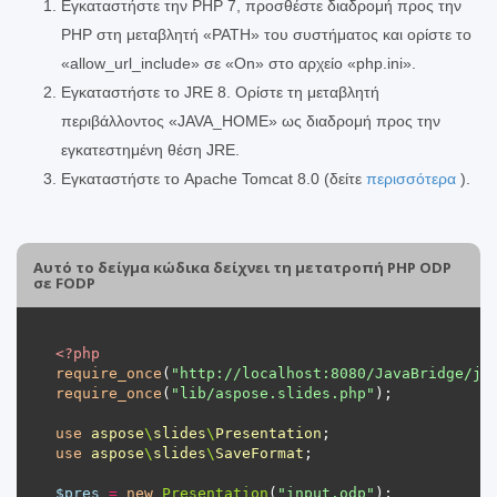
Εγκαταστήστε την PHP 7, προσθέστε διαδρομή προς την
PHP στη μεταβλητή «PATH» του συστήματος και ορίστε το
«allow_url_include» σε «On» στο αρχείο «php.ini».
Εγκαταστήστε το JRE 8. Ορίστε τη μεταβλητή
περιβάλλοντος «JAVA_HOME» ως διαδρομή προς την
εγκατεστημένη θέση JRE.
Εγκαταστήστε το Apache Tomcat 8.0 (δείτε
περισσότερα
).
Αυτό το δείγμα κώδικα δείχνει τη μετατροπή PHP ODP
σε FODP
<?
php
require_once
(
"http://localhost:8080/JavaBridge/ja
require_once
(
"lib/aspose.slides.php"
use
aspose
\
slides
\
Presentation
use
aspose
\
slides
\
SaveFormat
$pres
=
new
Presentation
(
"input.odp"