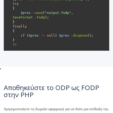
try
$pres
->
save
(
"output.fodp"
, 
SaveFormat
::
Fodp
finally
if
 (
$pres
!=
null
) 
$pres
->
dispose
?>
Αποθηκεύστε το ODP ως FODP
στην PHP
Χρησιμοποιήστε τη δωρεάν εφαρμογή για να δείτε μια επίδειξη της