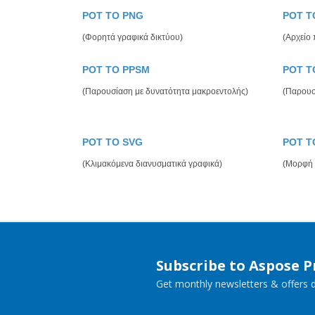
POT TO PNG
POT T
(Φορητά γραφικά δικτύου)
(Αρχείο
POT TO PPSM
POT T
(Παρουσίαση με δυνατότητα μακροεντολής)
(Παρουσ
POT TO SVG
POT T
(Κλιμακόμενα διανυσματικά γραφικά)
(Μορφή
Subscribe to Aspose 
Get monthly newsletters & offers di