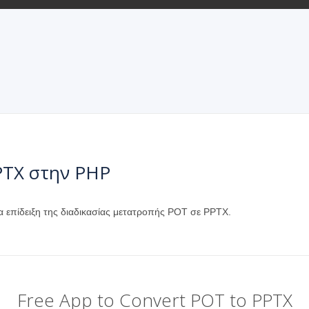
PTX στην PHP
α επίδειξη της διαδικασίας μετατροπής POT σε PPTX.
Free App to Convert POT to PPTX