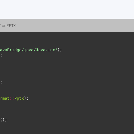
T σε PPTX
avaBridge/java/Java.inc"
rmat
::
Pptx