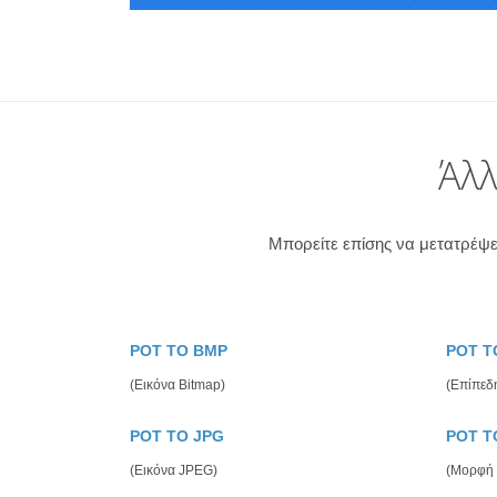
Άλλ
Μπορείτε επίσης να μετατρέψε
POT TO BMP
POT T
(Εικόνα Bitmap)
(Επίπεδ
POT TO JPG
POT T
(Εικόνα JPEG)
(Μορφή