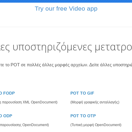
Try our free Video app
ες υποστηριζόμενες μετατρ
τε το POT σε πολλές άλλες μορφές αρχείων. Δείτε άλλες υποστη
O FODP
POT TO GIF
η παρουσίαση XML OpenDocument)
(Μορφή γραφικής ανταλλαγής)
O ODP
POT TO OTP
 παρουσίασης OpenDocument)
(Τυπική μορφή OpenDocument)