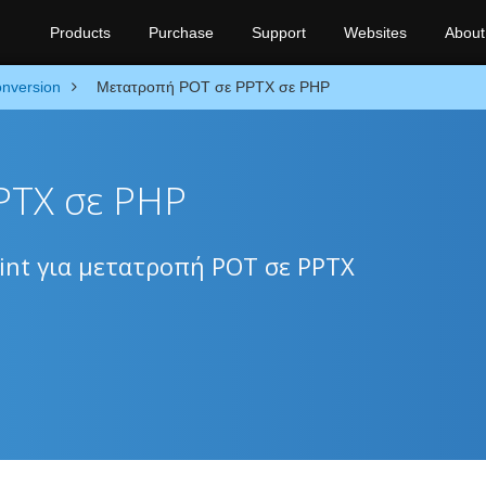
Products
Purchase
Support
Websites
About
nversion
Μετατροπή POT σε PPTX σε PHP
PTX σε PHP
int για μετατροπή POT σε PPTX