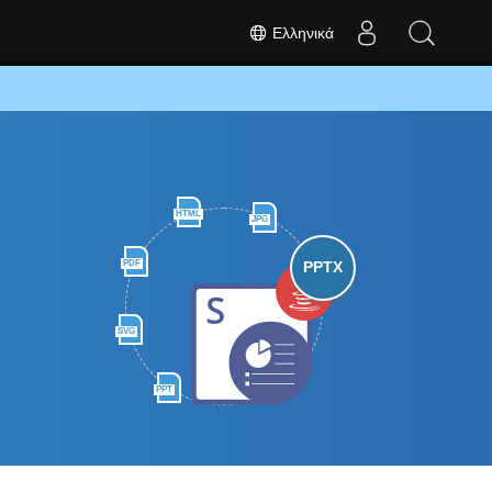
Ελληνικά
HTML
JPG
PDF
PPTX
SVG
PPT