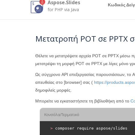
Aspose.Slides
Κωδικός Δεί
for PHP via Java
Μετατροπή POT σε PPTX σ
Θέλετε να μετατρέψετε αρχεία POT σε PPTX μέσω 
μετατρέψει τη μορφή POT σε PPTX με λίγες μόνο γρ
Ως σύγχρονο API επεξεργασίας παρουσιάσεων, το A
απευθείας στο [browser] σας (
https://products.aspo
δημοφιλείς μορφές.
Μπορείτε να εγκαταστήσετε τη βιβλιοθήκη από το
C
Κονσόλα/Τερματικό
>
 composer require aspose/slides