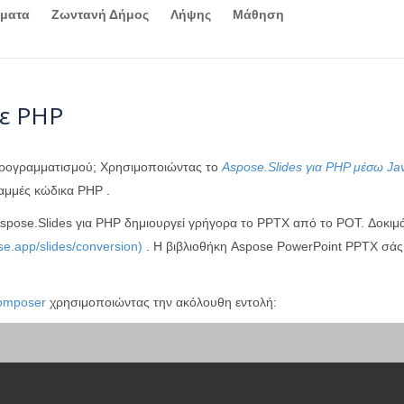
γματα
Ζωντανή Δήμος
Λήψης
Μάθηση
ε PHP
προγραμματισμού; Χρησιμοποιώντας το
Aspose.Slides για PHP μέσω Ja
αμμές κώδικα PHP .
spose.Slides για PHP δημιουργεί γρήγορα το PPTX από το POT. Δοκιμ
se.app/slides/conversion)
. Η βιβλιοθήκη Aspose PowerPoint PPTX σάς 
omposer
χρησιμοποιώντας την ακόλουθη εντολή: