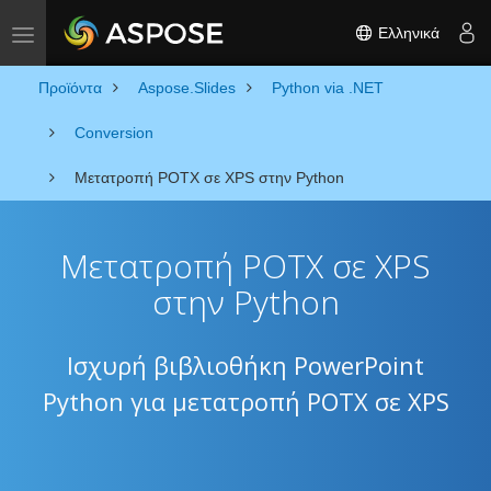
Ελληνικά
Toggle navigation
Προϊόντα
Aspose.Slides
Python via .NET
Conversion
Μετατροπή POTX σε XPS στην Python
Μετατροπή POTX σε XPS
στην Python
Ισχυρή βιβλιοθήκη PowerPoint
Python για μετατροπή POTX σε XPS