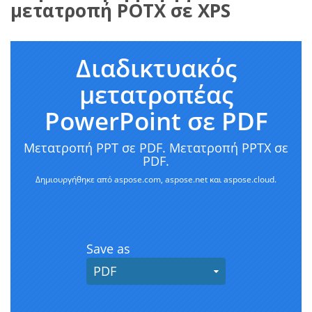
μετατροπή POTX σε XPS