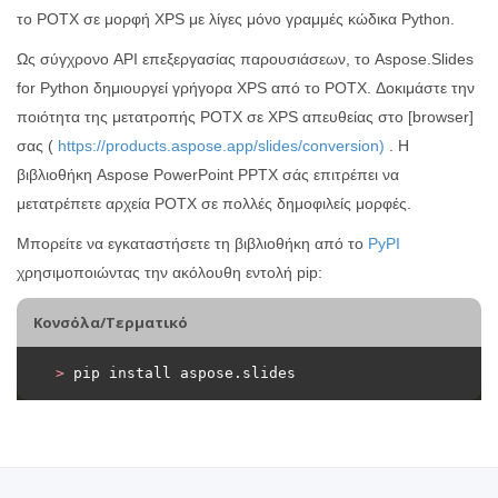
το POTX σε μορφή XPS με λίγες μόνο γραμμές κώδικα Python.
Ως σύγχρονο API επεξεργασίας παρουσιάσεων, το Aspose.Slides
for Python δημιουργεί γρήγορα XPS από το POTX. Δοκιμάστε την
ποιότητα της μετατροπής POTX σε XPS απευθείας στο [browser]
σας (
https://products.aspose.app/slides/conversion)
. Η
βιβλιοθήκη Aspose PowerPoint PPTX σάς επιτρέπει να
μετατρέπετε αρχεία POTX σε πολλές δημοφιλείς μορφές.
Μπορείτε να εγκαταστήσετε τη βιβλιοθήκη από το
PyPI
χρησιμοποιώντας την ακόλουθη εντολή pip:
Κονσόλα/Τερματικό
>
 pip install aspose.slides