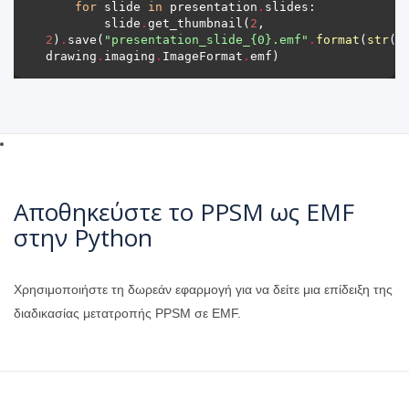
for
 slide 
in
 presentation
.
        slide
.
get_thumbnail(
2
, 
2
)
.
save(
"presentation_slide_
{0}
.emf"
.
format
(
str
(s
drawing
.
imaging
.
ImageFormat
.
Αποθηκεύστε το PPSM ως EMF
στην Python
Χρησιμοποιήστε τη δωρεάν εφαρμογή για να δείτε μια επίδειξη της
διαδικασίας μετατροπής PPSM σε EMF.