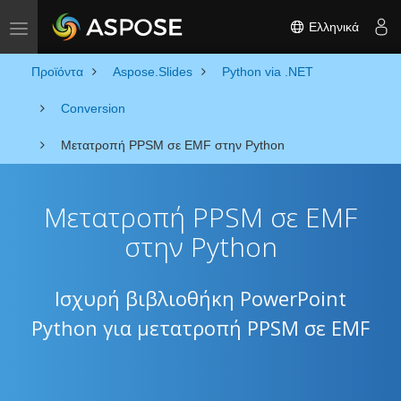
Ελληνικά
Toggle navigation
Προϊόντα
Aspose.Slides
Python via .NET
Conversion
Μετατροπή PPSM σε EMF στην Python
Μετατροπή PPSM σε EMF
στην Python
Ισχυρή βιβλιοθήκη PowerPoint
Python για μετατροπή PPSM σε EMF