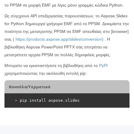
το PPSM σε μορφή EMF με λίγες μόνο γραμμές κώδικα Python.
Ως σύγχρονο API επεξεργασίας παρουσιάσεων, το Aspose.Slides
for Python δημιουργεί γρήγορα EMF από το PPSM. Δοκιμάστε την
ποιότητα της μετατροπής PPSM σε EMF απευθείας στο [browser]
σας (
https://products.aspose.app/slides/conversion)
. Η
βιβλιοθήκη Aspose PowerPoint PPTX σάς επιτρέπει να
μετατρέπετε αρχεία PPSM σε πολλές δημοφιλείς μορφές.
Μπορείτε να εγκαταστήσετε τη βιβλιοθήκη από το
PyPI
χρησιμοποιώντας την ακόλουθη εντολή pip:
Κονσόλα/Τερματικό
>
 pip install aspose.slides