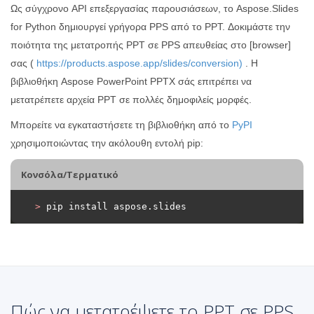
Ως σύγχρονο API επεξεργασίας παρουσιάσεων, το Aspose.Slides
for Python δημιουργεί γρήγορα PPS από το PPT. Δοκιμάστε την
ποιότητα της μετατροπής PPT σε PPS απευθείας στο [browser]
σας (
https://products.aspose.app/slides/conversion)
. Η
βιβλιοθήκη Aspose PowerPoint PPTX σάς επιτρέπει να
μετατρέπετε αρχεία PPT σε πολλές δημοφιλείς μορφές.
Μπορείτε να εγκαταστήσετε τη βιβλιοθήκη από το
PyPI
χρησιμοποιώντας την ακόλουθη εντολή pip:
Κονσόλα/Τερματικό
>
 pip install aspose.slides
Πώς να μετατρέψετε το PPT σε PPS