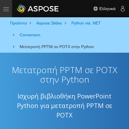
Ελληνικά
Toggle navigation
Προϊόντα
Aspose.Slides
Python via .NET
Conversion
Μετατροπή PPTM σε POTX στην Python
Μετατροπή PPTM σε POTX
στην Python
Ισχυρή βιβλιοθήκη PowerPoint
Python για μετατροπή PPTM σε
POTX