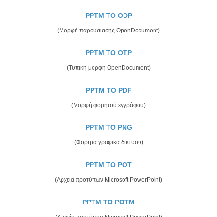
PPTM TO ODP
(Μορφή παρουσίασης OpenDocument)
PPTM TO OTP
(Τυπική μορφή OpenDocument)
PPTM TO PDF
(Μορφή φορητού εγγράφου)
PPTM TO PNG
(Φορητά γραφικά δικτύου)
PPTM TO POT
(Αρχεία προτύπων Microsoft PowerPoint)
PPTM TO POTM
(Αρχείο προτύπου Microsoft PowerPoint)