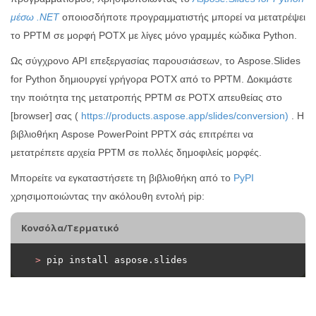
μέσω .NET
οποιοσδήποτε προγραμματιστής μπορεί να μετατρέψει
το PPTM σε μορφή POTX με λίγες μόνο γραμμές κώδικα Python.
Ως σύγχρονο API επεξεργασίας παρουσιάσεων, το Aspose.Slides
for Python δημιουργεί γρήγορα POTX από το PPTM. Δοκιμάστε
την ποιότητα της μετατροπής PPTM σε POTX απευθείας στο
[browser] σας (
https://products.aspose.app/slides/conversion)
. Η
βιβλιοθήκη Aspose PowerPoint PPTX σάς επιτρέπει να
μετατρέπετε αρχεία PPTM σε πολλές δημοφιλείς μορφές.
Μπορείτε να εγκαταστήσετε τη βιβλιοθήκη από το
PyPI
χρησιμοποιώντας την ακόλουθη εντολή pip:
Κονσόλα/Τερματικό
>
 pip install aspose.slides