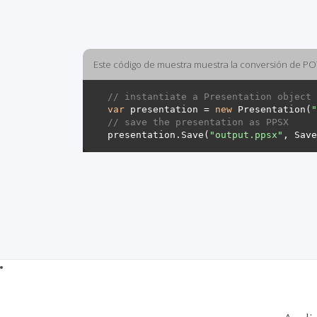
Este código de muestra muestra la conversión de P
// instantiate a Presentation object 
var
 presentation = 
new
 Presentation(
"
// save the presentation as PPSX
presentation.Save(
"output.ppsx"