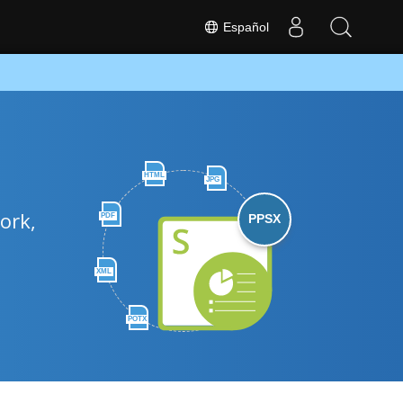
Español
HTML
JPG
ork,
PDF
PPSX
XML
POTX