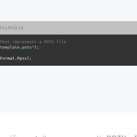
OTX a PPSX C#
that represents a POTX file
template.potx"