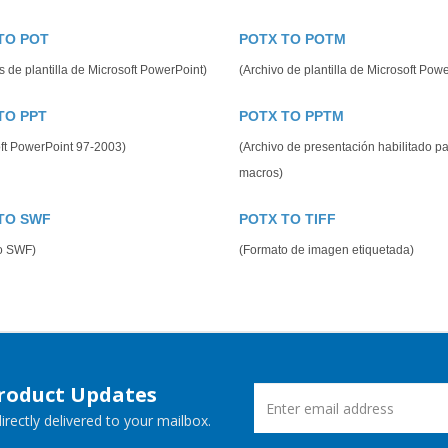
TO POT
POTX TO POTM
s de plantilla de Microsoft PowerPoint)
(Archivo de plantilla de Microsoft Pow
TO PPT
POTX TO PPTM
ft PowerPoint 97-2003)
(Archivo de presentación habilitado p
macros)
TO SWF
POTX TO TIFF
o SWF)
(Formato de imagen etiquetada)
Product Updates
rectly delivered to your mailbox.