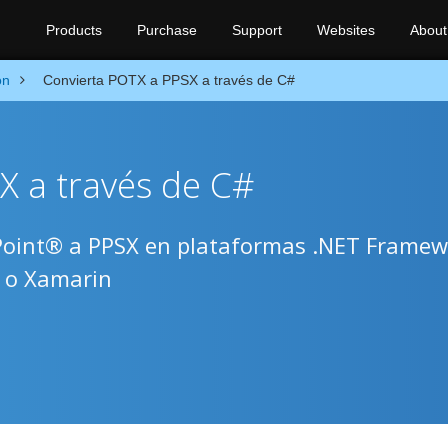
Products
Purchase
Support
Websites
About
on
Convierta POTX a PPSX a través de C#
X a través de C#
Point® a PPSX en plataformas .NET Framew
 o Xamarin