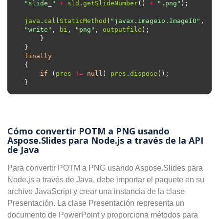
"slide_"
+
sld
.
getSlideNumber
() 
+
".png"
java
.
callStaticMethod
(
"javax.imageio.ImageIO"
, 
"write"
, 
bi
, 
"png"
, 
outputfile
finally
if
 (
pres
!=
null
) 
pres
.
dispose
Cómo convertir POTM a PNG usando
Aspose.Slides para Node.js a través de la API
de Java
Para convertir POTM a PNG usando Aspose.Slides para
Node.js a través de Java, debe importar el paquete en su
archivo JavaScript y crear una instancia de la clase
Presentación. La clase Presentación representa un
documento de PowerPoint y proporciona métodos para