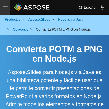
Español
Toggle navigation
Productos
Aspose.Slides
Node.js via Java
Conversion
Convierta POTM a PNG en Node.js
Convierta POTM a PNG
en Node.js
Aspose.Slides para Node.js vía Java es
una biblioteca potente y fácil de usar que
le permite convertir presentaciones de
PowerPoint a varios formatos en Node.js.
Admite todos los elementos y formatos de