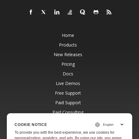
Home
Products
New Releases
Pricing
Docs
Live Demos
Free Support
Paid Support
Paid Consulting
Blog
COOKIE NOTICE
Websites
To provide you with the best experience, we use cookies for
personalization, analytics, and ads. By using our site, you agree