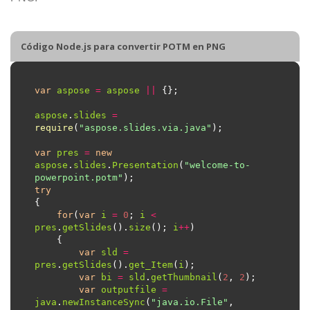
Código Node.js para convertir POTM en PNG
var
aspose
=
aspose
||
aspose
.
slides
=
require
(
"aspose.slides.via.java"
var
pres
=
new
aspose
.
slides
.
Presentation
(
"welcome-to-
powerpoint.potm"
try
for
(
var
i
=
0
; 
i
<
pres
.
getSlides
().
size
(); 
i
++
var
sld
=
pres
.
getSlides
().
get_Item
(
i
var
bi
=
sld
.
getThumbnail
(
2
, 
2
var
outputfile
=
java
.
newInstanceSync
(
"java.io.File"
, 