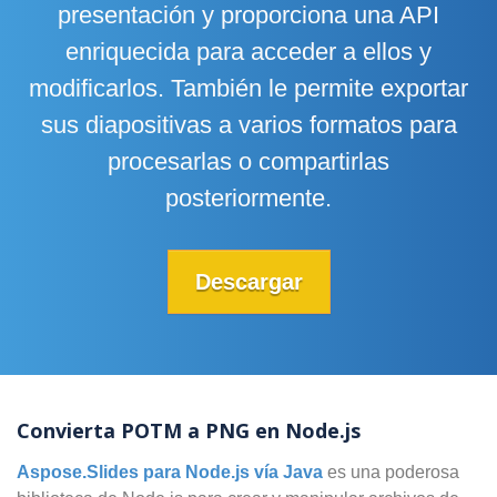
presentación y proporciona una API
enriquecida para acceder a ellos y
modificarlos. También le permite exportar
sus diapositivas a varios formatos para
procesarlas o compartirlas
posteriormente.
Descargar
Convierta POTM a PNG en Node.js
Aspose.Slides para Node.js vía Java
es una poderosa