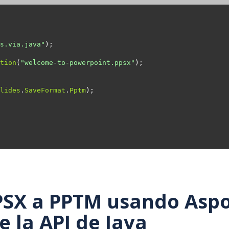
s.via.java"
tion
(
"welcome-to-powerpoint.ppsx"
lides
.
SaveFormat
.
Pptm
PSX a PPTM usando Aspo
e la API de Java