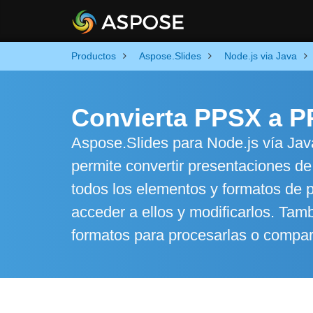
Productos
Aspose.Slides
Node.js via Java
Convierta PPSX a P
Aspose.Slides para Node.js vía Java 
permite convertir presentaciones d
todos los elementos y formatos de 
acceder a ellos y modificarlos. Tamb
formatos para procesarlas o compart