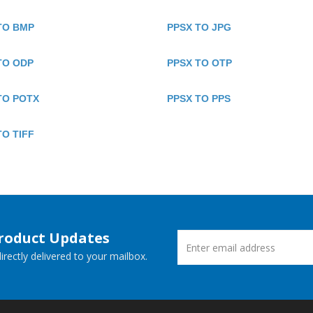
TO BMP
PPSX TO JPG
TO ODP
PPSX TO OTP
TO POTX
PPSX TO PPS
TO TIFF
Product Updates
rectly delivered to your mailbox.