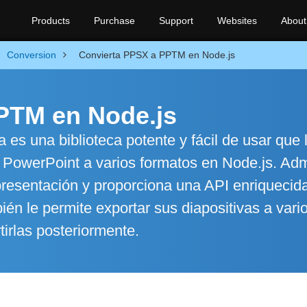
Products
Purchase
Support
Websites
About
Conversion
Convierta PPSX a PPTM en Node.js
PTM en Node.js
es una biblioteca potente y fácil de usar que 
e PowerPoint a varios formatos en Node.js. Adm
presentación y proporciona una API enriquecid
ién le permite exportar sus diapositivas a vari
irlas posteriormente.