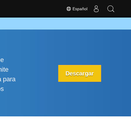
Español
le
ite
Descargar
a para
os