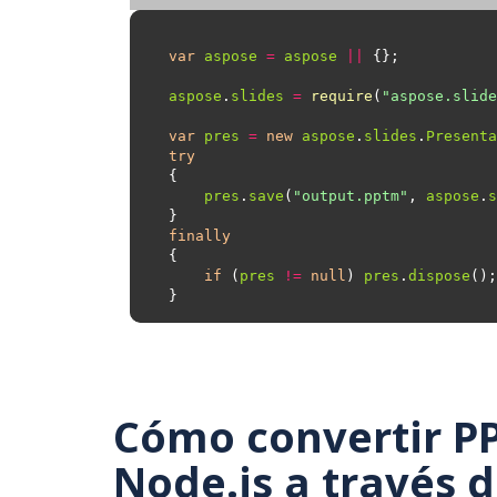
var
aspose
=
aspose
||
aspose
.
slides
=
require
(
"aspose.slide
var
pres
=
new
aspose
.
slides
.
Presenta
try
pres
.
save
(
"output.pptm"
, 
aspose
.
s
finally
if
 (
pres
!=
null
) 
pres
.
dispose
Cómo convertir P
Node.js a través d