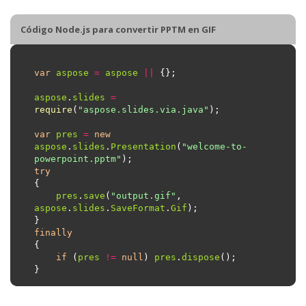
Código Node.js para convertir PPTM en GIF
var
aspose
=
aspose
||
aspose
.
slides
=
require
(
"aspose.slides.via.java"
var
pres
=
new
aspose
.
slides
.
Presentation
(
"welcome-to-
powerpoint.pptm"
try
pres
.
save
(
"output.gif"
, 
aspose
.
slides
.
SaveFormat
.
Gif
finally
if
 (
pres
!=
null
) 
pres
.
dispose