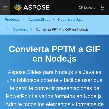
Español
Toggle navigation
Productos
Aspose.Slides
Node.js via Java
Conversion
Convierta PPTM a GIF en Node.js
Convierta PPTM a GIF
en Node.js
Aspose.Slides para Node.js vía Java es
una biblioteca potente y fácil de usar que
le permite convertir presentaciones de
PowerPoint a varios formatos en Node.js.
Admite todos los elementos y formatos de