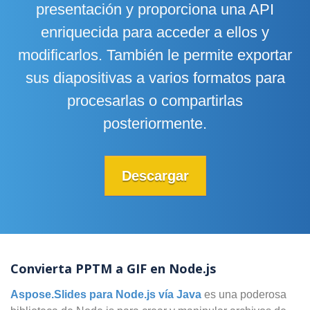
presentación y proporciona una API
enriquecida para acceder a ellos y
modificarlos. También le permite exportar
sus diapositivas a varios formatos para
procesarlas o compartirlas
posteriormente.
Descargar
Convierta PPTM a GIF en Node.js
Aspose.Slides para Node.js vía Java
es una poderosa