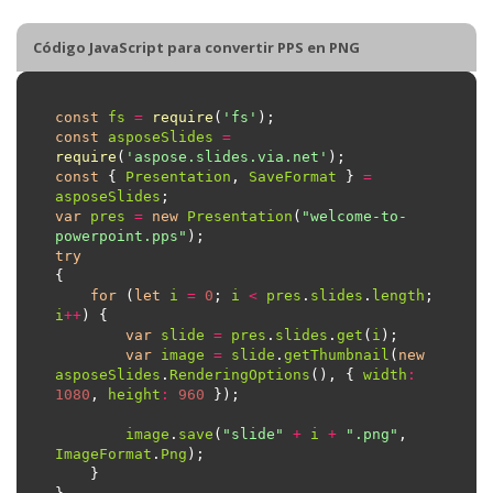
Código JavaScript para convertir PPS en PNG
const
fs
=
require
(
'fs'
const
asposeSlides
=
require
(
'aspose.slides.via.net'
const
 { 
Presentation
, 
SaveFormat
 } 
=
asposeSlides
var
pres
=
new
Presentation
(
"welcome-to-
powerpoint.pps"
try
for
 (
let
i
=
0
; 
i
<
pres
.
slides
.
length
; 
i
++
var
slide
=
pres
.
slides
.
get
(
i
var
image
=
slide
.
getThumbnail
(
new
asposeSlides
.
RenderingOptions
(), { 
width
:
1080
, 
height
:
960
image
.
save
(
"slide"
+
i
+
".png"
, 
ImageFormat
.
Png