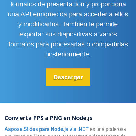
formatos de presentación y proporciona
una API enriquecida para acceder a ellos
y modificarlos. También le permite
exportar sus diapositivas a varios
formatos para procesarlas o compartirlas
posteriormente.
Descargar
Convierta PPS a PNG en Node.js
Aspose.Slides para Node.js vía .NET
es una poderosa