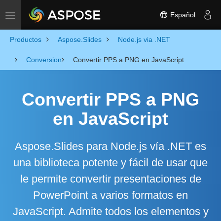
Español
Toggle navigation
Productos
Aspose.Slides
Node.js via .NET
Conversion
Convertir PPS a PNG en JavaScript
Convertir PPS a PNG
en JavaScript
Aspose.Slides para Node.js vía .NET es
una biblioteca potente y fácil de usar que
le permite convertir presentaciones de
PowerPoint a varios formatos en
JavaScript. Admite todos los elementos y