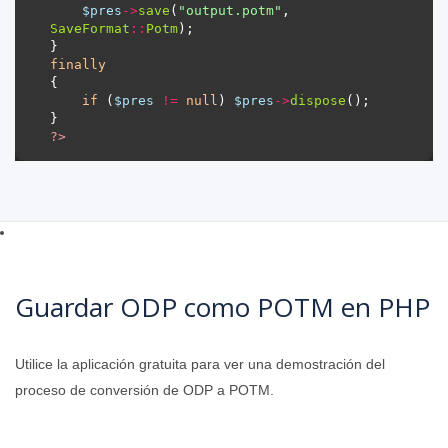
$pres
->
save
(
"output.potm"
, 
SaveFormat
::
Potm
finally
if
 (
$pres
!=
null
) 
$pres
->
dispose
?>
Guardar ODP como POTM en PHP
Utilice la aplicación gratuita para ver una demostración del
proceso de conversión de ODP a POTM.