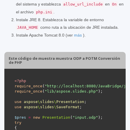
del sistema y establezca
en
en
allow_url_include
On
el archivo
.
php.ini
Instale JRE 8. Establezca la variable de entorno
como ruta a la ubicación de JRE instalada.
JAVA_HOME
Instale Apache Tomcat 8.0 (ver
más
).
Este código de muestra muestra ODP a POTM Conversión
de PHP
<?
php
require_once
(
"http://localhost:8080/JavaBridge/ja
require_once
(
"lib/aspose.slides.php"
use
aspose
\
slides
\
Presentation
use
aspose
\
slides
\
SaveFormat
$pres
=
new
Presentation
(
"input.odp"
try