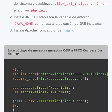
del sistema y establezca
en
en
allow_url_include
On
el archivo
.
php.ini
Instale JRE 8. Establezca la variable de entorno
como ruta a la ubicación de JRE instalada.
JAVA_HOME
Instale Apache Tomcat 8.0 (ver
más
).
Este código de muestra muestra ODP a PPTX Conversión
de PHP
<?
php
require_once
(
"http://localhost:8080/JavaBridge/ja
require_once
(
"lib/aspose.slides.php"
use
aspose
\
slides
\
Presentation
use
aspose
\
slides
\
SaveFormat
$pres
=
new
Presentation
(
"input.odp"
try