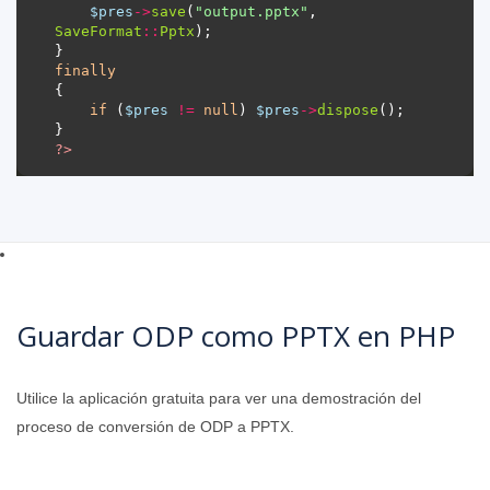
$pres
->
save
(
"output.pptx"
, 
SaveFormat
::
Pptx
finally
if
 (
$pres
!=
null
) 
$pres
->
dispose
?>
Guardar ODP como PPTX en PHP
Utilice la aplicación gratuita para ver una demostración del
proceso de conversión de ODP a PPTX.