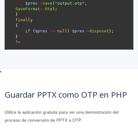
$pres
->
save
(
"output.otp"
, 
SaveFormat
::
Otp
finally
if
 (
$pres
!=
null
) 
$pres
->
dispose
?>
Guardar PPTX como OTP en PHP
Utilice la aplicación gratuita para ver una demostración del
proceso de conversión de PPTX a OTP.