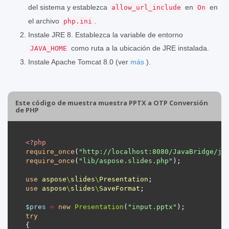
del sistema y establezca
en
en
allow_url_include
On
el archivo
.
php.ini
Instale JRE 8. Establezca la variable de entorno
como ruta a la ubicación de JRE instalada.
JAVA_HOME
Instale Apache Tomcat 8.0 (ver
más
).
Este código de muestra muestra PPTX a OTP Conversión
de PHP
<?
php
require_once
(
"http://localhost:8080/JavaBridge/ja
require_once
(
"lib/aspose.slides.php"
use
aspose
\
slides
\
Presentation
use
aspose
\
slides
\
SaveFormat
$pres
=
new
Presentation
(
"input.pptx"
try