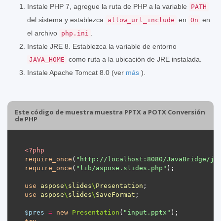
Instale PHP 7, agregue la ruta de PHP a la variable
PATH
del sistema y establezca
en
en
allow_url_include
On
el archivo
.
php.ini
Instale JRE 8. Establezca la variable de entorno
como ruta a la ubicación de JRE instalada.
JAVA_HOME
Instale Apache Tomcat 8.0 (ver
más
).
Este código de muestra muestra PPTX a POTX Conversión
de PHP
<?
php
require_once
(
"http://localhost:8080/JavaBridge/ja
require_once
(
"lib/aspose.slides.php"
use
aspose
\
slides
\
Presentation
use
aspose
\
slides
\
SaveFormat
$pres
=
new
Presentation
(
"input.pptx"