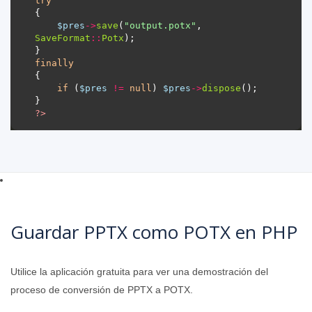
try
$pres
->
save
(
"output.potx"
, 
SaveFormat
::
Potx
finally
if
 (
$pres
!=
null
) 
$pres
->
dispose
?>
Guardar PPTX como POTX en PHP
Utilice la aplicación gratuita para ver una demostración del
proceso de conversión de PPTX a POTX.