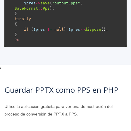
$pres
->
save
(
"output.pps"
, 
SaveFormat
::
Pps
finally
if
 (
$pres
!=
null
) 
$pres
->
dispose
?>
Guardar PPTX como PPS en PHP
Utilice la aplicación gratuita para ver una demostración del
proceso de conversión de PPTX a PPS.