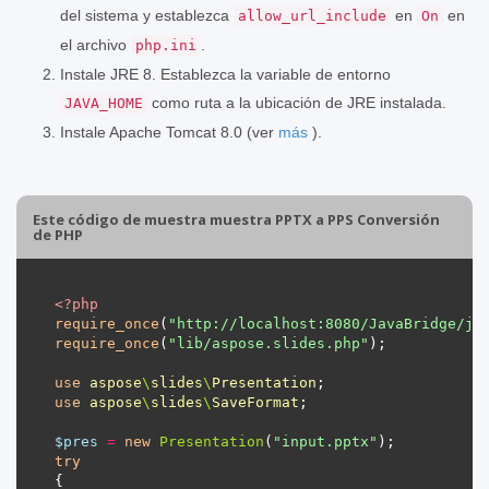
del sistema y establezca
en
en
allow_url_include
On
el archivo
.
php.ini
Instale JRE 8. Establezca la variable de entorno
como ruta a la ubicación de JRE instalada.
JAVA_HOME
Instale Apache Tomcat 8.0 (ver
más
).
Este código de muestra muestra PPTX a PPS Conversión
de PHP
<?
php
require_once
(
"http://localhost:8080/JavaBridge/ja
require_once
(
"lib/aspose.slides.php"
use
aspose
\
slides
\
Presentation
use
aspose
\
slides
\
SaveFormat
$pres
=
new
Presentation
(
"input.pptx"
try