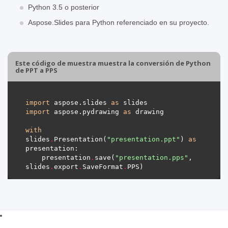
Python 3.5 o posterior
Aspose.Slides para Python referenciado en su proyecto.
Este código de muestra muestra la conversión de Python
de PPT a PPS
import
 aspose.slides 
as
import
 aspose.pydrawing 
as
with
slides
.
Presentation(
"presentation.ppt"
) 
as
    presentation
.
save(
"presentation.pps"
, 
slides
.
export
.
SaveFormat
.