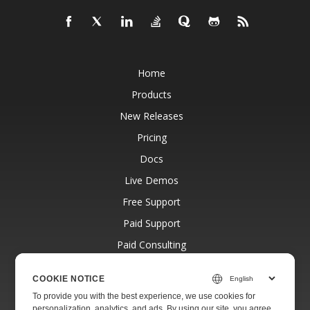
Home
Products
New Releases
Pricing
Docs
Live Demos
Free Support
Paid Support
Paid Consulting
Blog
COOKIE NOTICE
Websites
To provide you with the best experience, we use cookies for
About
personalization, analytics, and ads. By using our site, you agree