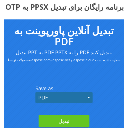
برنامه رایگان برای تبدیل PPSX به OTP