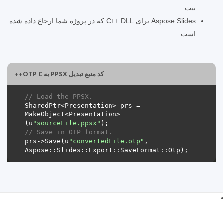
بیت.
Aspose.Slides برای C++ DLL که در پروژه شما ارجاع داده شده
است.
کد منبع تبدیل PPSX به OTP C++
// Load the PPSX.
SharedPtr<Presentation> prs = 
MakeObject<Presentation>
(u
"sourceFile.ppsx"
// Save in OTP format.
prs->Save(u
"convertedFile.otp"
, 