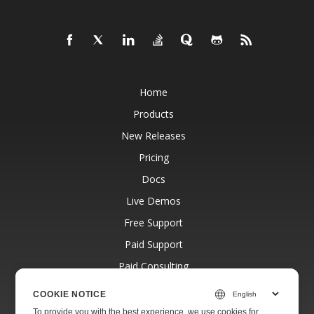
Home
Products
New Releases
Pricing
Docs
Live Demos
Free Support
Paid Support
Paid Consulting
Blog
COOKIE NOTICE
Websites
To provide you with the best experience, we use cookies for