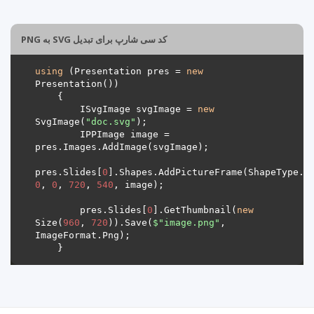
کد سی شارپ برای تبدیل SVG به PNG
using
 (Presentation pres = 
new
        ISvgImage svgImage = 
new
SvgImage(
"doc.svg"
        IPPImage image = 
pres.Slides[
0
0
, 
0
, 
720
, 
540
        pres.Slides[
0
].GetThumbnail(
new
Size(
960
, 
720
)).Save(
$"image.png"
, 