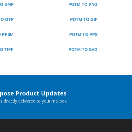
TO BMP
POTM TO PNG
TO OTP
POTM TO GIF
O PPSM
POTM TO PPS
O TIFF
POTM TO SVG
spose Product Updates
 directly delivered to your mailbox.