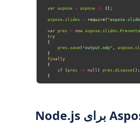
var
aspose
=
aspose
||
aspose
.
slides
=
require
(
"aspose.slide
var
pres
=
new
aspose
.
slides
.
Presenta
try
pres
.
save
(
"output.odp"
, 
aspose
.
sl
finally
if
 (
pres
!=
null
) 
pres
.
dispose
نحوه تبدیل POTM به ODP با استفاده از Aspose.Slides برای Node.js