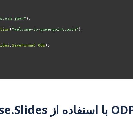
s.via.java"
tion
(
"welcome-to-powerpoint.potm"
ides
.
SaveFormat
.
Odp