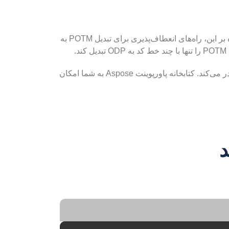
یک کتابخانه قدرتمند Node.js برای ایجاد و دستکاری فایل های ارائه است. علاوه بر این، راه‌های انعطاف‌پذیری برای تبدیل POTM به
،
Aspose.Slides برای Node.js به عنوان یک API مدرن برای پردازش اسناد، فایل‌های POTM را به فرمت‌های فایل ODP صادر می‌کند. کتابخانه پاورپوینت Aspose به شما امکان