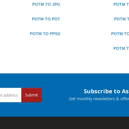
POTM TO JPG
POTM 
POTM TO POT
POTM 
POTM TO PPSX
POTM T
POTM T
Subscribe to A
Submit
Get monthly newsletters & offers