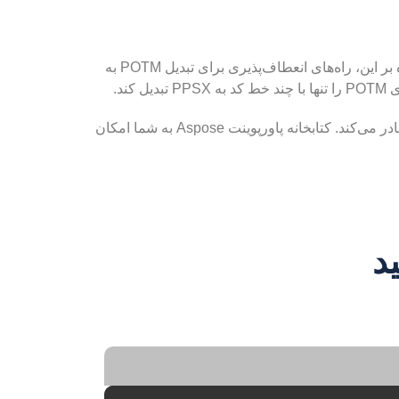
یک کتابخانه قدرتمند Node.js برای ایجاد و دستکاری فایل های ارائه است. علاوه بر این، راه‌های انعطاف‌پذیری برای تبدیل POTM به
کند.
Aspose.Slides برای Node.js به عنوان یک API مدرن برای پردازش اسناد، فایل‌های POTM را به فرمت‌های فایل PPSX صادر می‌کند. کتابخانه پاورپوینت Aspose به شما امکان