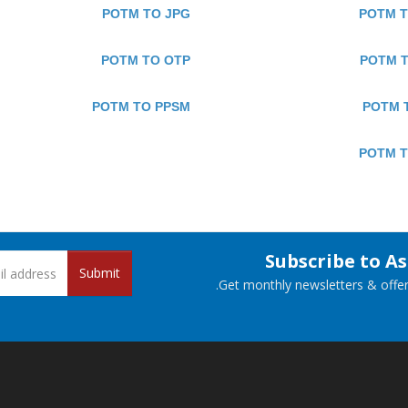
POTM TO JPG
POTM 
POTM TO OTP
POTM 
POTM TO PPSM
POTM 
POTM T
Subscribe to A
Submit
Get monthly newsletters & offers