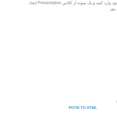
برای تبدیل POTM به PPSX با استفاده از Aspose.Slides برای Node.js از طریق جاوا، باید بسته را در فایل جاوا اسکریپت خود وارد کنید و یک نمونه از کلاس Presentation ایجاد
POTM TO HTML