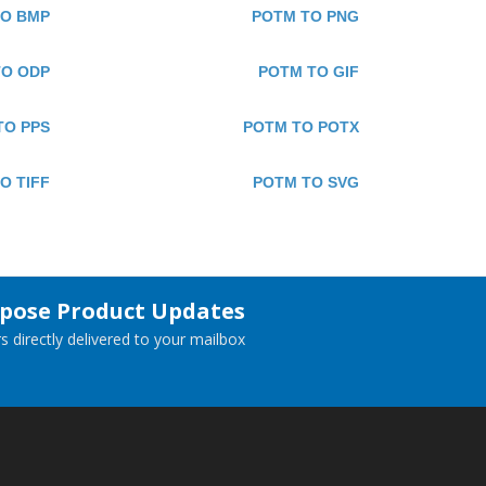
TO BMP
POTM TO PNG
TO ODP
POTM TO GIF
TO PPS
POTM TO POTX
O TIFF
POTM TO SVG
spose Product Updates
 directly delivered to your mailbox.