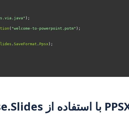
s.via.java"
tion
(
"welcome-to-powerpoint.potm"
lides
.
SaveFormat
.
Ppsx