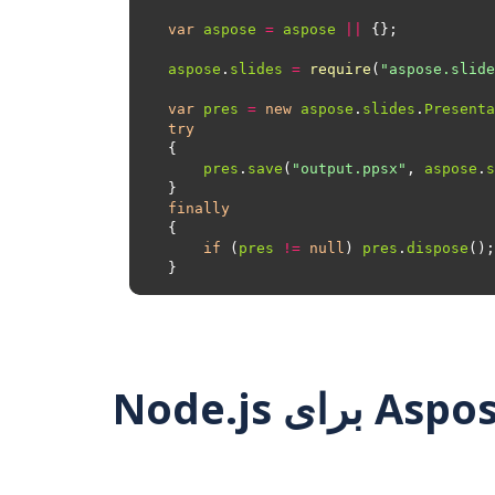
var
aspose
=
aspose
||
aspose
.
slides
=
require
(
"aspose.slide
var
pres
=
new
aspose
.
slides
.
Presenta
try
pres
.
save
(
"output.ppsx"
, 
aspose
.
s
finally
if
 (
pres
!=
null
) 
pres
.
dispose
نحوه تبدیل POTM به PPSX با استفاده از Aspose.Slides برای Node.js