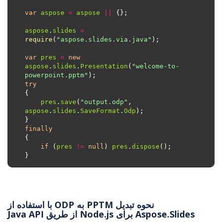
var
aspose
=
aspose
||
aspose
.
slides
=
require
(
"aspose.slides.via.java"
var
pres
=
new
aspose
.
slides
.
Presentation
(
"welcome-to-
powerpoint.pptm"
try
pres
.
save
(
"output.odp"
, 
aspose
.
slides
.
SaveFormat
.
Odp
finally
if
 (
pres
!=
null
) 
pres
.
dispose
نحوه تبدیل PPTM به ODP با استفاده از
Aspose.Slides برای Node.js از طریق Java API