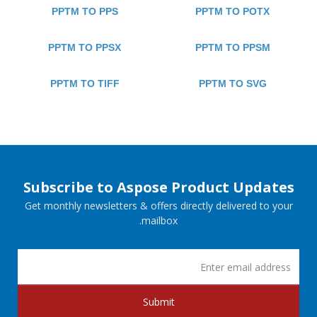
PPTM TO PPS
PPTM TO POTX
PPTM TO PPSX
PPTM TO PPSM
PPTM TO TIFF
PPTM TO SVG
Subscribe to Aspose Product Updates
Get monthly newsletters & offers directly delivered to your
mailbox.
Submit