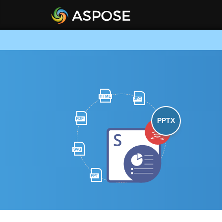
HTML
JPG
PDF
PPTX
SVG
PPT