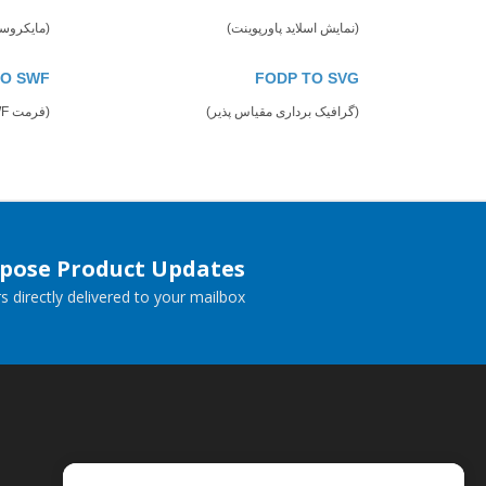
(نمایش اسلاید پاورپوینت)
(مایکروسافت 
TO SWF
FODP TO SVG
(گرافیک برداری مقیاس پذیر)
(فرمت SWF)
spose Product Updates
 directly delivered to your mailbox.