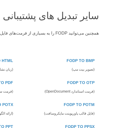
سایر تبدیل های پشتیبانی
همچنین می‌توانید FODP را به بسیاری از فرمت‌های فایل دیگر تبدیل کنید. سایر تبدیل های پشتیبانی شده را در زیر مشاهده کنید
O HTML
FODP TO BMP
(تصویر بیت مپ)
(زبان نشا
TO PDF
FODP TO OTP
(فرمت استاندارد OpenDocument)
(فرمت سن
O POTX
FODP TO POTM
(فایل قالب پاورپوینت مایکروسافت)
(ارائه ال
TO PPT
FODP TO PPSX