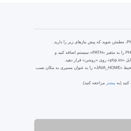
PHP 7 را نصب کنید، مسیر PHP را به متغیر «PATH» سیستم اضافه کنید و
JRE را نصب کنید. 8. متغیر محیط «JAVA_HOME» را به عنوان مسیری به مکان نصب
بیشتر
مراجعه کنید).