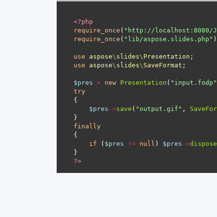
<?
php
require_once
(
"http://localhost:8080/J
require_once
(
"lib/aspose.slides.php"
use
aspose
\
slides
\
Presentation
use
aspose
\
slides
\
SaveFormat
$pres
=
new
Presentation
(
"input.fodp"
try
$pres
->
save
(
"output.gif"
, 
SaveFor
finally
if
 (
$pres
!=
null
) 
$pres
->
dispose
?>