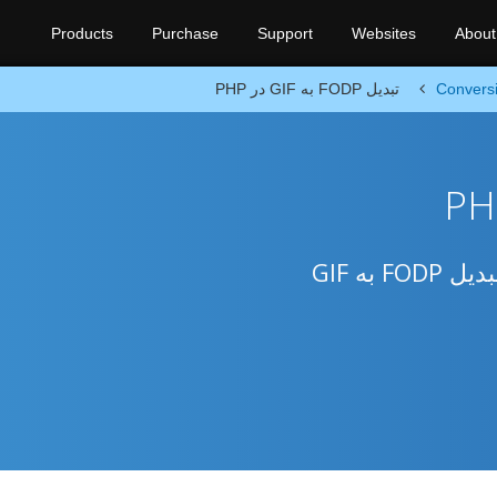
Products
Purchase
Support
Websites
About
Convers
تبدیل FODP به GIF در PHP