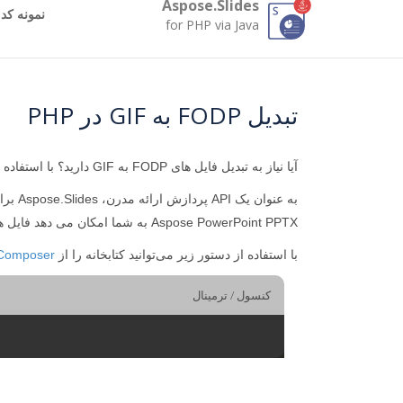
Aspose.Slides
نمونه کد
for PHP via Java
تبدیل FODP به GIF در PHP
آیا نیاز به تبدیل فایل های FODP به GIF دارید؟ با استفاده از
به عنوان یک API پردازش ارائه مدرن، Aspose.Slides برای PHP به سرعت GIF را از FODP ایجاد می کند. کیفیت تبدیل FODP به GIF را مستقیماً در
Aspose PowerPoint PPTX به شما امکان می دهد فایل های FODP را به بسیاری از فرمت های محبوب تبدیل کنید.
با استفاده از دستور زیر می‌توانید کتابخانه را از
Composer
کنسول / ترمینال