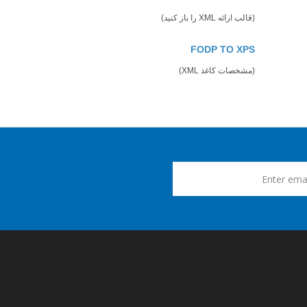
(قالب ارائه XML را باز کنید)
FODP TO XPS
(مشخصات کاغذ XML)