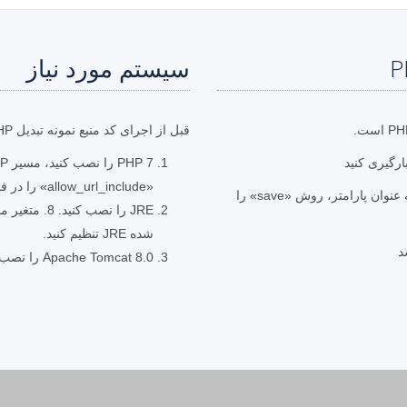
سیستم مورد نیاز
قبل از اجرای کد منبع نمونه تبدیل PHP، مطمئن شوید که پیش نیازهای زیر را دارید.
«allow_url_include» را در فایل «php.ini» روی «روشن» قرار دهید.
با تعیین مسیر فایل خروجی و SaveFormat.GIF به عنوان پارامتر، روش «save» را
شده JRE تنظیم کنید.
Apache Tomcat 8.0 را نصب کنید (به