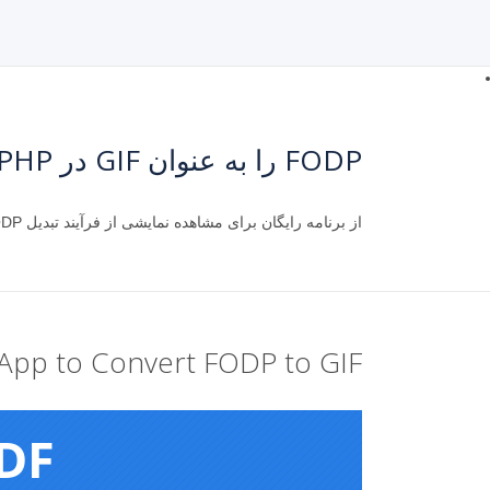
FODP را به عنوان GIF در PHP ذخیره کنید
از برنامه رایگان برای مشاهده نمایشی از فرآیند تبدیل FODP به GIF استفاده کنید.
App to Convert FODP to GIF