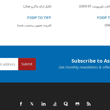
پاورپوینت 97-2003)
(فایل ارائه ماکرو فعال)
FODP TO TIFF
FODP 
(فرمت تصویر برچسب شده)
Subscribe to A
Submit
Get monthly newsletters & offers