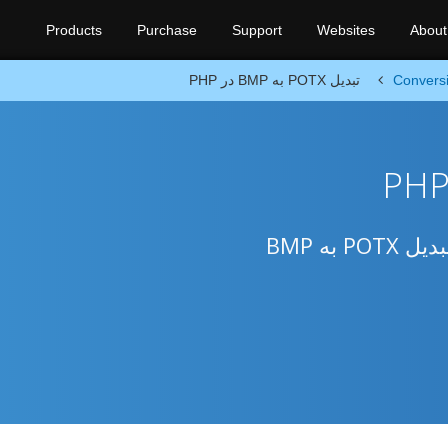
Products
Purchase
Support
Websites
About
Convers
تبدیل POTX به BMP در PHP