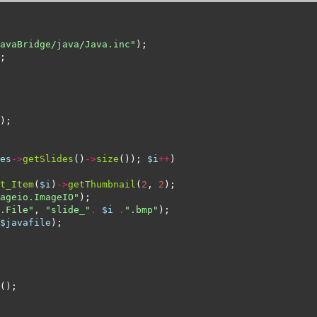
avaBridge/java/Java.inc"
es
->
getSlides
()
->
size
()); 
$i
++
t_Item
(
$i
)
->
getThumbnail
(
2
, 
2
ageio.ImageIO"
.File"
, 
"slide_"
.
$i
.
".bmp"
$javafile