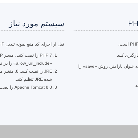
سیستم مورد نیاز
قبل از اجرای کد منبع نمونه تبدیل PHP، مطمئن شوید که پیش نیازهای زیر را دارید.
«allow_url_include» را در فایل «php.ini» روی «روشن» قرار دهید.
با تعیین مسیر فایل خروجی و SaveFormat.BMP به عنوان پارامتر، روش «save» را
شده JRE تنظیم کنید.
Apache Tomcat 8.0 را نصب کنید (به