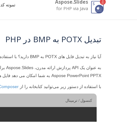
Aspose.Slides
نمونه کد
for PHP via Java
تبدیل POTX به BMP در PHP
آیا نیاز به تبدیل فایل های POTX به BMP دارید؟ با استفاده از
به عنوان یک API پردازش ارائه مدرن، Aspose.Slides برای PHP به سرعت BMP را از POTX ایجاد می کند. کیفیت تبدیل POTX به BMP را مستقیماً در
Aspose PowerPoint PPTX به شما امکان می دهد فایل های POTX را به بسیاری از فرمت های محبوب تبدیل کنید.
با استفاده از دستور زیر می‌توانید کتابخانه را از
Composer
کنسول / ترمینال