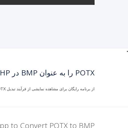
POTX را به عنوان BMP در PHP ذخیره کنید
از برنامه رایگان برای مشاهده نمایشی از فرآیند تبدیل POTX به BMP استفاده کنید.
App to Convert POTX to BMP