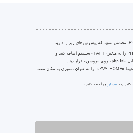
PHP 7 را نصب کنید، مسیر PHP را به متغیر «PATH» سیستم اضافه کنید و
JRE را نصب کنید. 8. متغیر محیط «JAVA_HOME» را به عنوان مسیری به مکان نصب
بیشتر
مراجعه کنید).