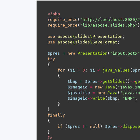
<?
php
require_once
(
"http://localhost:8080/J
require_once
(
"lib/aspose.slides.php"
use
aspose
\
slides
\
Presentation
use
aspose
\
slides
\
SaveFormat
$pres
=
new
Presentation
(
"input.potx"
try
for
 (
$i
=
0
; 
$i
<
java_values
(
$pr
$bmp
=
$pres
->
getSlides
()
->
ge
$imageio
=
new
Java
(
"javax.im
$javafile
=
new
Java
(
"java.io
$imageio
->
write
(
$bmp
, 
"BMP"
, 
finally
if
 (
$pres
!=
null
) 
$pres
->
dispose
?>