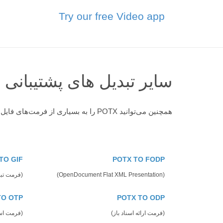
Try our free Video app
سایر تبدیل های پشتیبانی
همچنین می‌توانید POTX را به بسیاری از فرمت‌های فایل دیگر تبدیل کنید. سایر تبدیل های پشتیبانی شده را در زیر مشاهده کنید
TO GIF
POTX TO FODP
(OpenDocument Flat XML Presentation)
(فرمت تبا
TO OTP
POTX TO ODP
(فرمت ارائه اسناد باز)
(فرمت استاندارد 