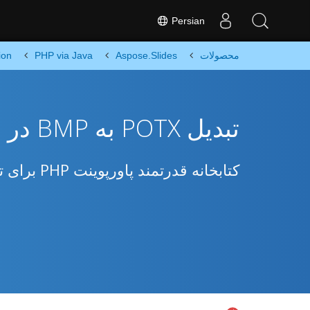
Persian
محصولات
Aspose.Slides
PHP via Java
ion
تبدیل POTX به BMP در PHP
کتابخانه قدرتمند پاورپوینت PHP برای تبدیل POTX به BMP