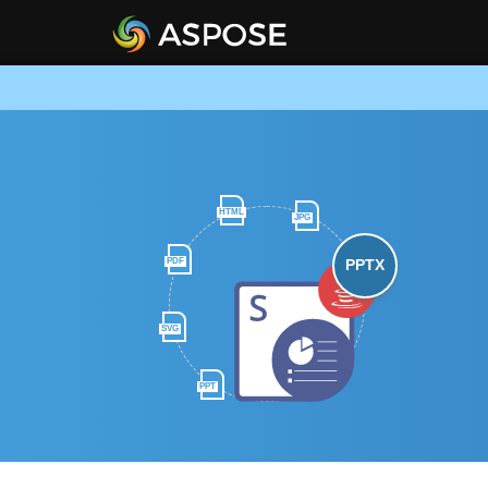
HTML
JPG
PDF
PPTX
SVG
PPT