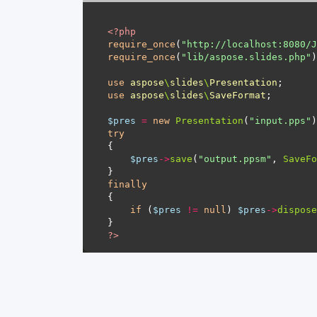
<?
php
require_once
(
"http://localhost:8080/J
require_once
(
"lib/aspose.slides.php"
use
aspose
\
slides
\
Presentation
use
aspose
\
slides
\
SaveFormat
$pres
=
new
Presentation
(
"input.pps"
try
$pres
->
save
(
"output.ppsm"
, 
SaveFo
finally
if
 (
$pres
!=
null
) 
$pres
->
dispose
?>