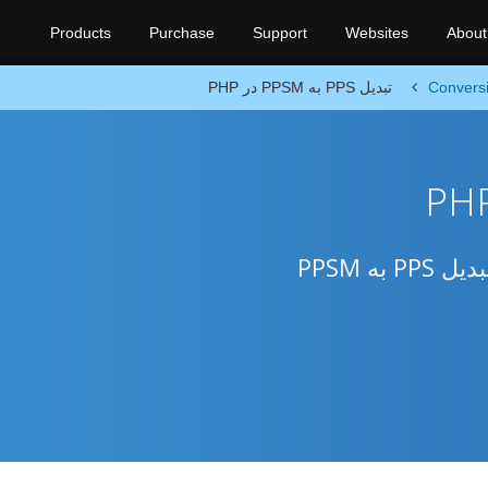
Products
Purchase
Support
Websites
About
Convers
تبدیل PPS به PPSM در PHP