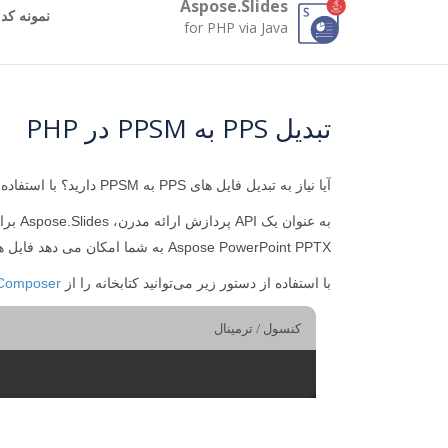
Aspose.Slides
نمونه کد
for PHP via Java
تبدیل PPS به PPSM در PHP
آیا نیاز به تبدیل فایل های PPS به PPSM دارید؟ با استفاده از
به عنوان یک API پردازش ارائه مدرن، Aspose.Slides برای PHP به سرعت PPSM را از PPS ایجاد می کند. کیفیت تبدیل PPS به PPSM را مستقیماً در
Aspose PowerPoint PPTX به شما امکان می دهد فایل های PPS را به بسیاری از فرمت های محبوب تبدیل کنید.
با استفاده از دستور زیر می‌توانید کتابخانه را از
Composer
کنسول / ترمینال