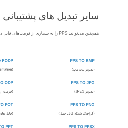
سایر تبدیل های پشتیبانی
همچنین می‌توانید PPS را به بسیاری از فرمت‌های فایل دیگر تبدیل کنید. سایر تبدیل های پشتیبانی شده را در زیر مشاهده کنید
O FODP
PPS TO BMP
(تصویر بیت مپ)
(OpenDocument Flat XML Presentation)
TO ODP
PPS TO JPG
(تصویر JPEG)
(فرمت ارائ
TO POT
PPS TO PNG
(گرافیک شبکه قابل حمل)
(فایل های
TO PPT
PPS TO PPSX