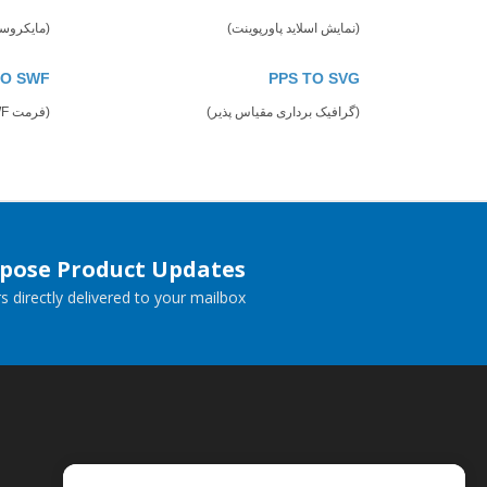
(نمایش اسلاید پاورپوینت)
(مایکروسافت 
TO SWF
PPS TO SVG
(گرافیک برداری مقیاس پذیر)
(فرمت SWF)
spose Product Updates
 directly delivered to your mailbox.