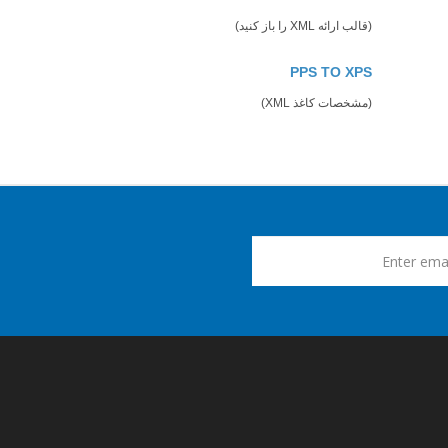
(قالب ارائه XML را باز کنید)
PPS TO XPS
(مشخصات کاغذ XML)