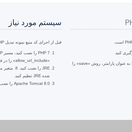
سیستم مورد نیاز
قبل از اجرای کد منبع نمونه تبدیل PHP، مطمئن شوید که پیش نیازهای زیر را دارید.
«allow_url_include» را در فایل «php.ini» روی «روشن» قرار دهید.
با تعیین مسیر فایل خروجی و SaveFormat.PPSM به عنوان پارامتر، روش «save» را
شده JRE تنظیم کنید.
Apache Tomcat 8.0 را نصب کنید (به