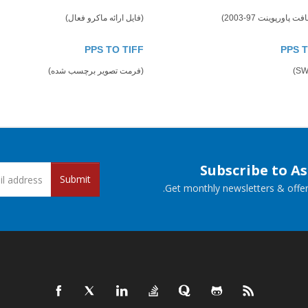
پاورپوینت 97-2003)
(فایل ارائه ماکرو فعال)
PPS TO TIFF
PPS 
(فرمت تصویر برچسب شده)
Subscribe to A
Submit
Get monthly newsletters & offers