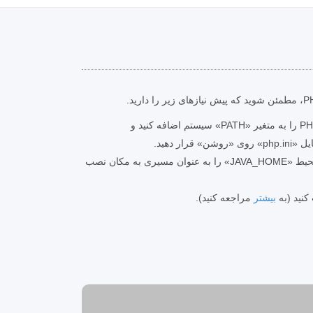
PHP 7 را نصب کنید، مسیر PHP را به متغیر «PATH» سیستم اضافه کنید و
JRE را نصب کنید. 8. متغیر محیط «JAVA_HOME» را به عنوان مسیری به مکان نصب
بیشتر
مراجعه کنید).