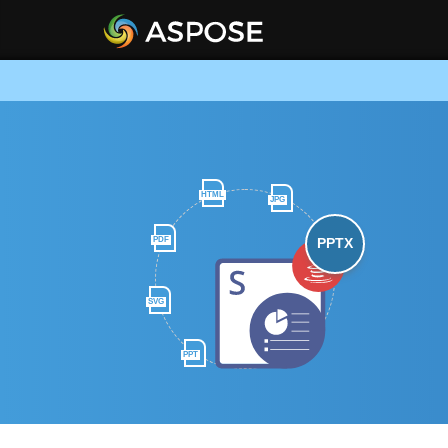
HTML
JPG
PDF
PPTX
SVG
PPT