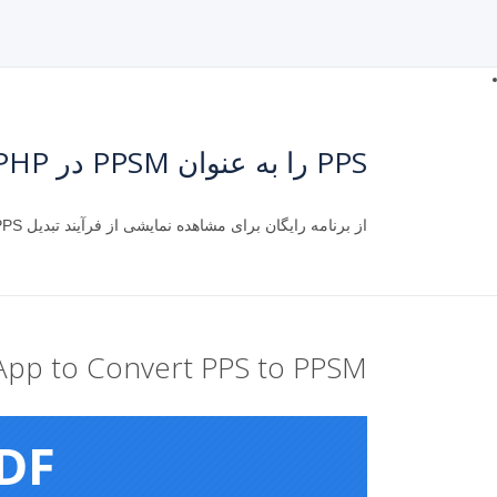
PPS را به عنوان PPSM در PHP ذخیره کنید
از برنامه رایگان برای مشاهده نمایشی از فرآیند تبدیل PPS به PPSM استفاده کنید.
App to Convert PPS to PPSM