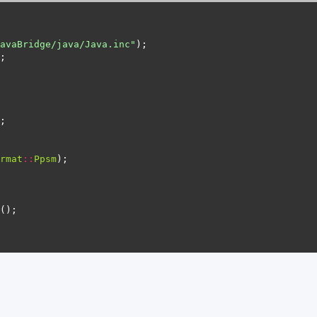
avaBridge/java/Java.inc"
rmat
::
Ppsm