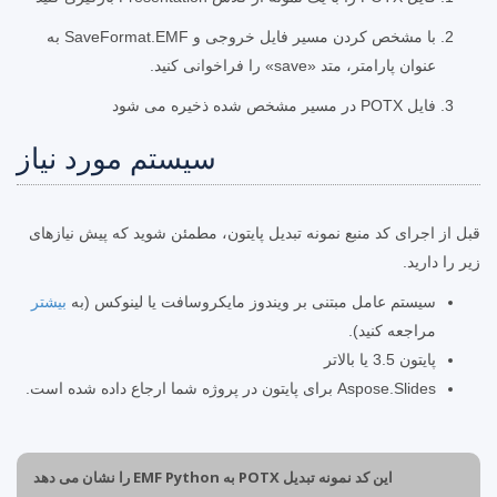
با مشخص کردن مسیر فایل خروجی و SaveFormat.EMF به
عنوان پارامتر، متد «save» را فراخوانی کنید.
فایل POTX در مسیر مشخص شده ذخیره می شود
سیستم مورد نیاز
قبل از اجرای کد منبع نمونه تبدیل پایتون، مطمئن شوید که پیش نیازهای
زیر را دارید.
سیستم عامل مبتنی بر ویندوز مایکروسافت یا لینوکس (به
بیشتر
مراجعه کنید).
پایتون 3.5 یا بالاتر
Aspose.Slides برای پایتون در پروژه شما ارجاع داده شده است.
این کد نمونه تبدیل POTX به EMF Python را نشان می دهد