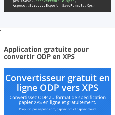
prs->Save(u
"convertedFile.xps"
, 
Application gratuite pour
convertir ODP en XPS