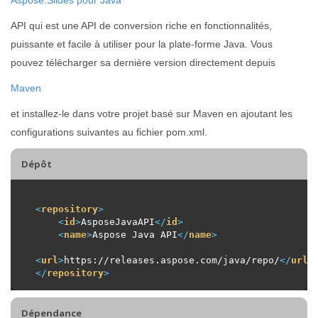
API qui est une API de conversion riche en fonctionnalités,
puissante et facile à utiliser pour la plate-forme Java. Vous
pouvez télécharger sa dernière version directement depuis
Maven
et installez-le dans votre projet basé sur Maven en ajoutant les
configurations suivantes au fichier pom.xml.
Dépôt
<
repository
>
<
id
>
AsposeJavaAPI
</
id
>
<
name
>
Aspose Java API
</
name
>
<
url
>
https://releases.aspose.com/java/repo/
</
url
>
</
repository
>
Dépendance