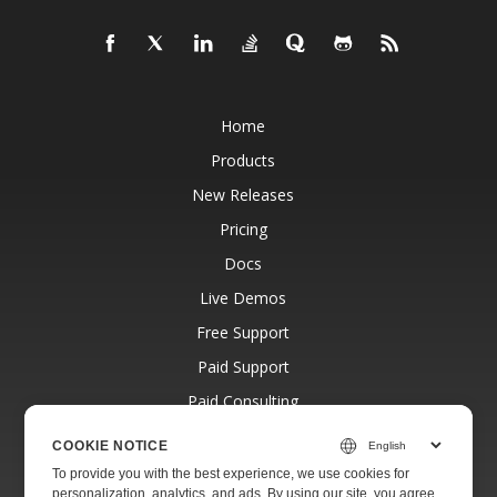
Home
Products
New Releases
Pricing
Docs
Live Demos
Free Support
Paid Support
Paid Consulting
Blog
COOKIE NOTICE
Websites
To provide you with the best experience, we use cookies for
personalization, analytics, and ads. By using our site, you agree