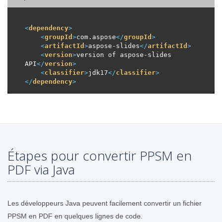
<
dependency
>
<
groupId
>
com.aspose
</
groupId
>
<
artifactId
>
aspose-slides
</
artifactId
>
<
version
>
version of aspose-slides 
API
</
version
>
<
classifier
>
jdk17
</
classifier
>
</
dependency
>
Étapes pour convertir PPSM en
PDF via Java
Les développeurs Java peuvent facilement convertir un fichier
PPSM en PDF en quelques lignes de code.