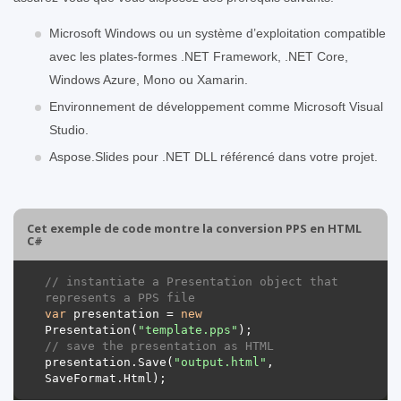
Microsoft Windows ou un système d’exploitation compatible
avec les plates-formes .NET Framework, .NET Core,
Windows Azure, Mono ou Xamarin.
Environnement de développement comme Microsoft Visual
Studio.
Aspose.Slides pour .NET DLL référencé dans votre projet.
Cet exemple de code montre la conversion PPS en HTML
C#
// instantiate a Presentation object that 
represents a PPS file
var
 presentation = 
new
Presentation(
"template.pps"
// save the presentation as HTML
presentation.Save(
"output.html"
, 