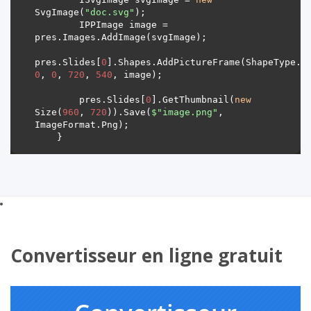
SvgImage(
"doc.svg"
        IPPImage image = 
pres.Slides[
0
0
, 
0
, 
720
, 
540
        pres.Slides[
0
].GetThumbnail(
new
Size(
960
, 
720
)).Save(
$"image.png"
, 
Convertisseur en ligne gratuit