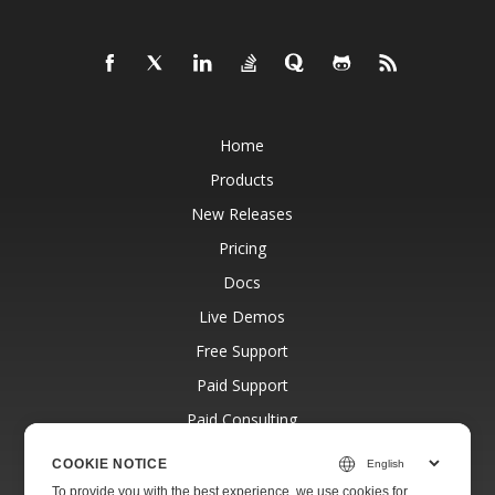
Home
Products
New Releases
Pricing
Docs
Live Demos
Free Support
Paid Support
Paid Consulting
Blog
COOKIE NOTICE
Websites
To provide you with the best experience, we use cookies for