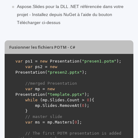
Aspose.Slides pour la DLL .NET référencée dans votre
projet - Installez depuis NuGet à l’aide du bouton
Télécharger ci-dessus
Fusionner les fichiers POTM - C#
var
 ps1 = 
new
 Presentation(
"presen1.potm"
var
 ps2 = 
new
Presentation(
"presen2.pptx"
//merged Presentation 
var
 mp = 
new
Presentation(
"template.pptx"
while
 (mp.Slides.Count > 
0
        mp.Slides.RemoveAt(
0
// master slide
var
 ms = mp.Masters[
0
// The first POTM presentation is added 