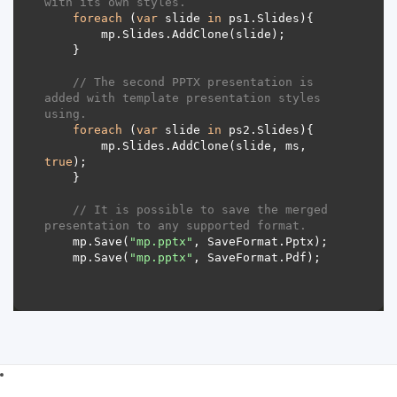
with its own styles.
foreach
 (
var
 slide 
in
// The second PPTX presentation is 
added with template presentation styles 
using.
foreach
 (
var
 slide 
in
        mp.Slides.AddClone(slide, ms, 
true
// It is possible to save the merged 
presentation to any supported format.
    mp.Save(
"mp.pptx"
    mp.Save(
"mp.pptx"