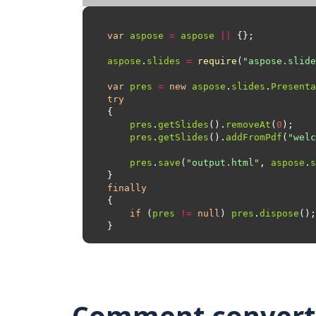
var
aspose
=
aspose
||
aspose
.
slides
=
require
(
"aspose.slide
var
pres
=
new
aspose
.
slides
.
Presenta
try
pres
.
getSlides
().
removeAt
(
0
pres
.
getSlides
().
addFromPdf
(
"welc
pres
.
save
(
"output.html"
, 
aspose
.
s
finally
if
 (
pres
!=
null
) 
pres
.
dispose
Comment convertir