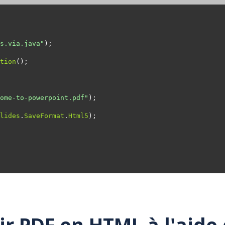
s.via.java"
tion
ome-to-powerpoint.pdf"
lides
.
SaveFormat
.
Html5
 PDF en HTML à l'aide 