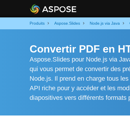
Produits
Aspose.Slides
Node.js via Java
Convertir PDF en H
Aspose.Slides pour Node.js via Java 
qui vous permet de convertir des pr
Node.js. Il prend en charge tous les
API riche pour y accéder et les modi
diapositives vers différents formats 