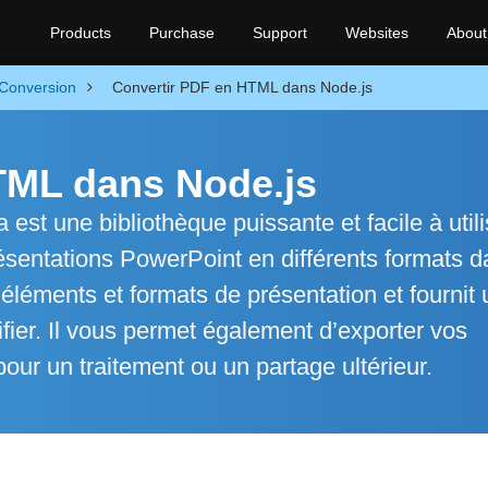
Products
Purchase
Support
Websites
About
Conversion
Convertir PDF en HTML dans Node.js
TML dans Node.js
est une bibliothèque puissante et facile à utili
ésentations PowerPoint en différents formats 
 éléments et formats de présentation et fournit
fier. Il vous permet également d’exporter vos
pour un traitement ou un partage ultérieur.