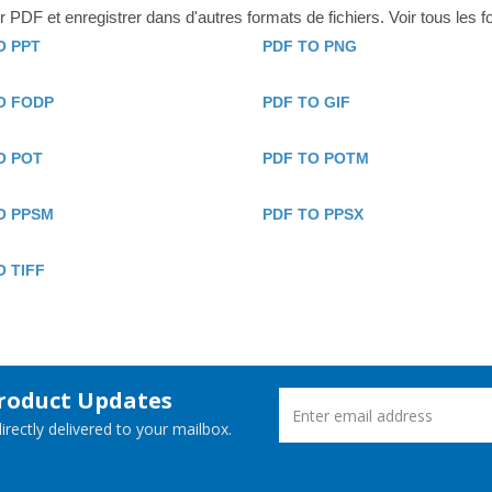
PDF et enregistrer dans d'autres formats de fichiers. Voir tous les 
O PPT
PDF TO PNG
O FODP
PDF TO GIF
O POT
PDF TO POTM
O PPSM
PDF TO PPSX
O TIFF
Product Updates
rectly delivered to your mailbox.