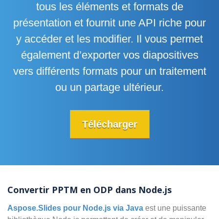
tous les éléments et formats de
présentation et fournit une API riche pour
y accéder et les modifier. Il vous permet
également d’exporter vos diapositives
vers différents formats pour un traitement
ou un partage ultérieur.
Télécharger
Convertir PPTM en ODP dans Node.js
Aspose.Slides pour Node.js via Java
est une puissante