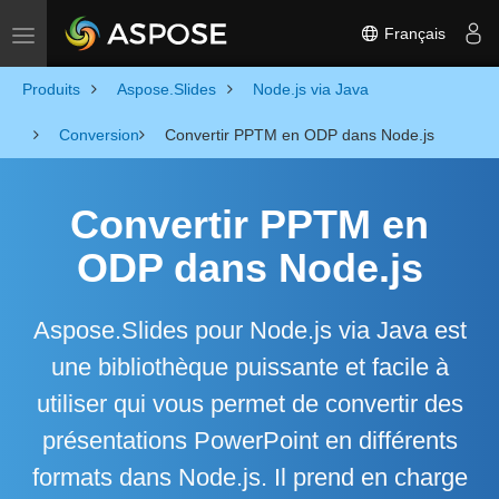
Français
Toggle navigation
Produits
Aspose.Slides
Node.js via Java
Conversion
Convertir PPTM en ODP dans Node.js
Convertir PPTM en
ODP dans Node.js
Aspose.Slides pour Node.js via Java est
une bibliothèque puissante et facile à
utiliser qui vous permet de convertir des
présentations PowerPoint en différents
formats dans Node.js. Il prend en charge