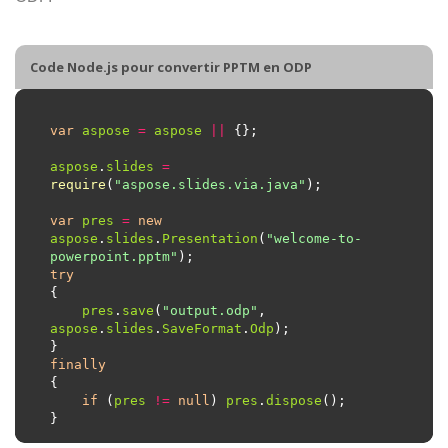
Code Node.js pour convertir PPTM en ODP
var
aspose
=
aspose
||
aspose
.
slides
=
require
(
"aspose.slides.via.java"
var
pres
=
new
aspose
.
slides
.
Presentation
(
"welcome-to-
powerpoint.pptm"
try
pres
.
save
(
"output.odp"
, 
aspose
.
slides
.
SaveFormat
.
Odp
finally
if
 (
pres
!=
null
) 
pres
.
dispose