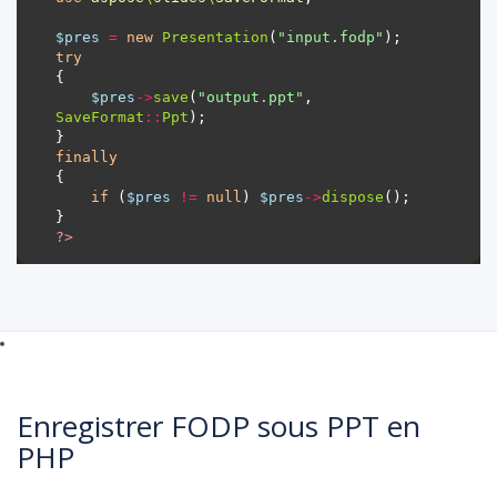
$pres
=
new
Presentation
(
"input.fodp"
try
$pres
->
save
(
"output.ppt"
, 
SaveFormat
::
Ppt
finally
if
 (
$pres
!=
null
) 
$pres
->
dispose
?>
Enregistrer FODP sous PPT en
PHP