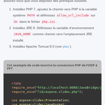
assurez-vous que vous disposez des prérequis suivants.
Installez PHP 7, ajoutez le chemin vers PHP à la variable
système
et définissez
sur
PATH
allow_url_include
dans le fichier
.
On
php.ini
Installez JRE 8. Définissez la variable d’environnement
comme chemin vers l’emplacement JRE
JAVA_HOME
installé.
Installez Apache Tomcat 8.0 (voir
plus
).
Cet exemple de code montre la conversion PHP de FODP à
PPT
<?
php
require_once
(
"http://localhost:8080/JavaBridge/ja
require_once
(
"lib/aspose.slides.php"
use
aspose
\
slides
\
Presentation
use
aspose
\
slides
\
SaveFormat