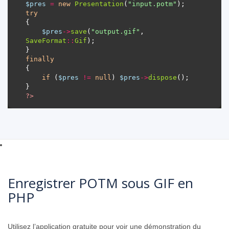
$pres
=
new
Presentation
(
"input.potm"
try
$pres
->
save
(
"output.gif"
, 
SaveFormat
::
Gif
finally
if
 (
$pres
!=
null
) 
$pres
->
dispose
?>
Enregistrer POTM sous GIF en
PHP
Utilisez l’application gratuite pour voir une démonstration du