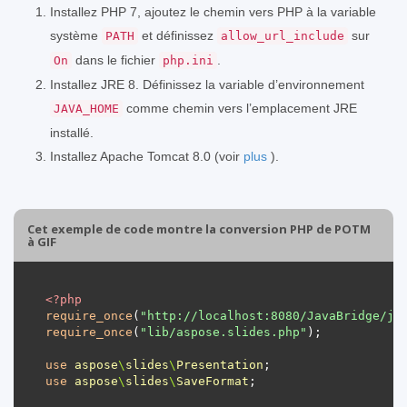
Installez PHP 7, ajoutez le chemin vers PHP à la variable
système
et définissez
sur
PATH
allow_url_include
dans le fichier
.
On
php.ini
Installez JRE 8. Définissez la variable d’environnement
comme chemin vers l’emplacement JRE
JAVA_HOME
installé.
Installez Apache Tomcat 8.0 (voir
plus
).
Cet exemple de code montre la conversion PHP de POTM
à GIF
<?
php
require_once
(
"http://localhost:8080/JavaBridge/ja
require_once
(
"lib/aspose.slides.php"
use
aspose
\
slides
\
Presentation
use
aspose
\
slides
\
SaveFormat