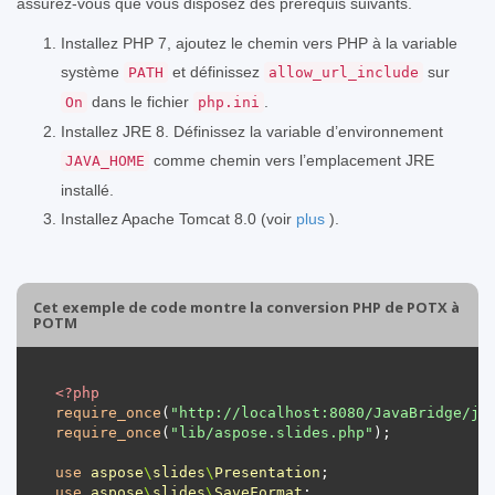
assurez-vous que vous disposez des prérequis suivants.
Installez PHP 7, ajoutez le chemin vers PHP à la variable
système
et définissez
sur
PATH
allow_url_include
dans le fichier
.
On
php.ini
Installez JRE 8. Définissez la variable d’environnement
comme chemin vers l’emplacement JRE
JAVA_HOME
installé.
Installez Apache Tomcat 8.0 (voir
plus
).
Cet exemple de code montre la conversion PHP de POTX à
POTM
<?
php
require_once
(
"http://localhost:8080/JavaBridge/ja
require_once
(
"lib/aspose.slides.php"
use
aspose
\
slides
\
Presentation
use
aspose
\
slides
\
SaveFormat