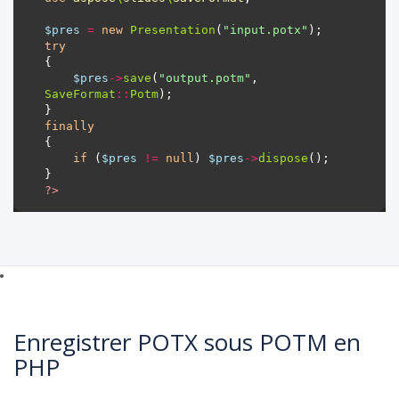
$pres
=
new
Presentation
(
"input.potx"
try
$pres
->
save
(
"output.potm"
, 
SaveFormat
::
Potm
finally
if
 (
$pres
!=
null
) 
$pres
->
dispose
?>
Enregistrer POTX sous POTM en
PHP