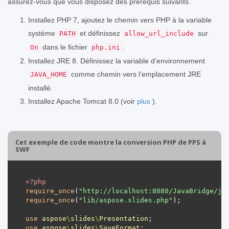
assurez-vous que vous disposez des prérequis suivants.
Installez PHP 7, ajoutez le chemin vers PHP à la variable
système
et définissez
sur
PATH
allow_url_include
dans le fichier
.
On
php.ini
Installez JRE 8. Définissez la variable d’environnement
comme chemin vers l’emplacement JRE
JAVA_HOME
installé.
Installez Apache Tomcat 8.0 (voir
plus
).
Cet exemple de code montre la conversion PHP de PPS à
SWF
<?
php
require_once
(
"http://localhost:8080/JavaBridge/ja
require_once
(
"lib/aspose.slides.php"
use
aspose
\
slides
\
Presentation
use
aspose
\
slides
\
SaveFormat