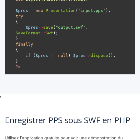
$pres
=
new
Presentation
(
"input.pps"
try
$pres
->
save
(
"output.swf"
, 
SaveFormat
::
Swf
finally
if
 (
$pres
!=
null
) 
$pres
->
dispose
?>
Enregistrer PPS sous SWF en PHP
Utilisez l’application gratuite pour voir une démonstration du