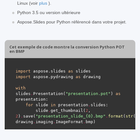
Linux (voir
plus
).
Python 3.5 ou version ultérieure
Aspose.Slides pour Python référencé dans votre projet.
Cet exemple de code montre la conversion Python POT
en BMP
import
 aspose.slides 
as
import
 aspose.pydrawing 
as
with
slides
.
Presentation(
"presentation.pot"
) 
as
for
 slide 
in
 presentation
.
        slide
.
get_thumbnail(
2
, 
2
)
.
save(
"presentation_slide_
{0}
.bmp"
.
format
(
str
(s
drawing
.
imaging
.
ImageFormat
.