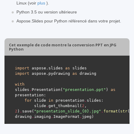
Linux (voir
plus
).
Python 3.5 ou version ultérieure
Aspose.Slides pour Python référencé dans votre projet.
Cet exemple de code montre la conversion PPT en JPG
Python
import
 aspose.slides 
as
import
 aspose.pydrawing 
as
with
slides
.
Presentation(
"presentation.ppt"
) 
as
for
 slide 
in
 presentation
.
        slide
.
get_thumbnail(
2
, 
2
)
.
save(
"presentation_slide_
{0}
.jpg"
.
format
(
str
(s
drawing
.
imaging
.
ImageFormat
.