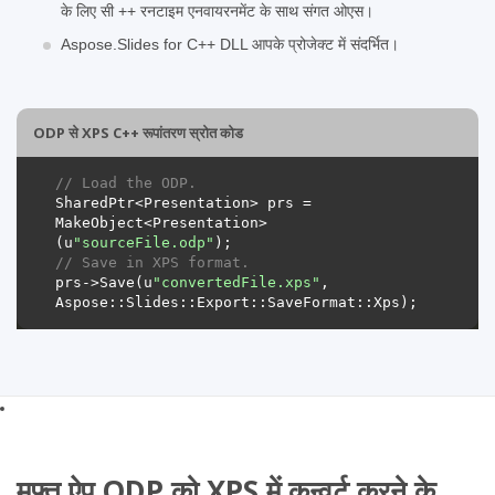
के लिए सी ++ रनटाइम एनवायरनमेंट के साथ संगत ओएस।
Aspose.Slides for C++ DLL आपके प्रोजेक्ट में संदर्भित।
ODP से XPS C++ रूपांतरण स्रोत कोड
// Load the ODP.
SharedPtr<Presentation> prs = 
MakeObject<Presentation>
(u
"sourceFile.odp"
// Save in XPS format.
prs->Save(u
"convertedFile.xps"
, 
मुफ्त ऐप ODP को XPS में कन्वर्ट करने के