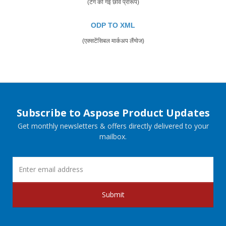
(टैग की गई छवि प्रारूप)
ODP TO XML
(एक्सटेंसिबल मार्कअप लैंग्वेज)
Subscribe to Aspose Product Updates
Get monthly newsletters & offers directly delivered to your
mailbox.
Submit