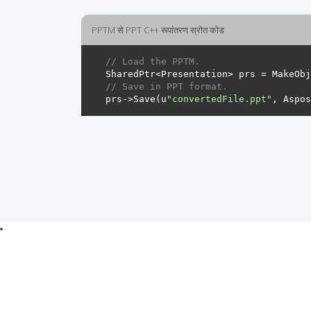
PPTM से PPT C++ रूपांतरण स्रोत कोड
// Load the PPTM.
SharedPtr<Presentation> prs = MakeObj
// Save in PPT format.
prs->Save(u
"convertedFile.ppt"