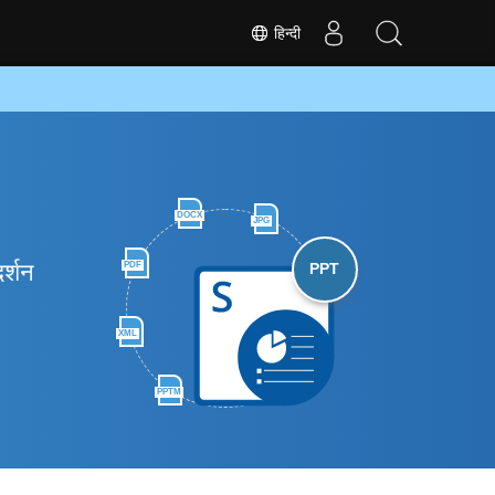
हिन्दी
DOCX
JPG
र्शन
PDF
PPT
XML
PPTM