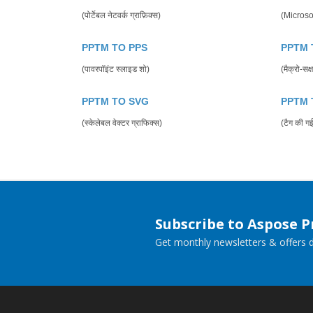
(पोर्टेबल नेटवर्क ग्राफ़िक्स)
(Microsof
PPTM TO PPS
PPTM 
(पावरपॉइंट स्लाइड शो)
(मैक्रो-सक
PPTM TO SVG
PPTM 
(स्केलेबल वेक्टर ग्राफिक्स)
(टैग की गई
Subscribe to Aspose 
Get monthly newsletters & offers di