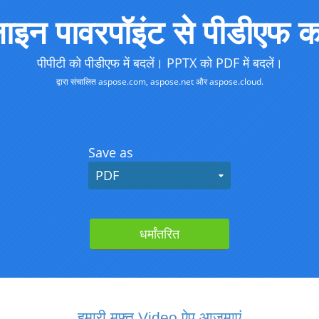
हमारी मुफ्त Video ऐप आज़माएं