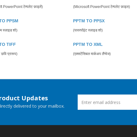
t PowerPoint टेम्पलेट फ़ाइलें)
(Microsoft PowerPoint टेम्पलेट फ़ाइल)
TO PPSM
PPTM TO PPSX
्षम स्लाइड शो)
(पावरपॉइंट स्लाइड शो)
TO TIFF
PPTM TO XML
 छवि प्रारूप)
(एक्सटेंसिबल मार्कअप लैंग्वेज)
Product Updates
rectly delivered to your mailbox.