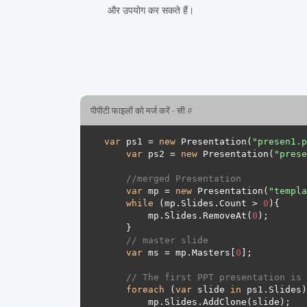
और उपयोग कर सकते हैं।
पीपीटी फाइलों को मर्ज करें - सी #
var
 ps1 = 
new
 Presentation(
"presen1.p
var
 ps2 = 
new
 Presentation(
"prese
//merged Presentation 
var
 mp = 
new
 Presentation(
"templa
while
 (mp.Slides.Count > 
0
        mp.Slides.RemoveAt(
0
// master slide
var
 ms = mp.Masters[
0
// The first PPT presentation is 
foreach
 (
var
 slide 
in