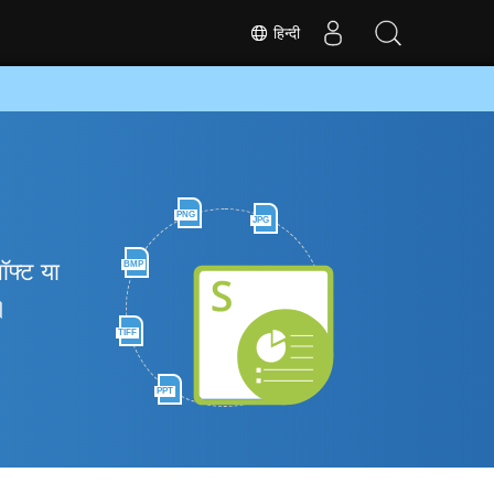
हिन्दी
PNG
JPG
ॉफ्ट या
BMP
।
TIFF
PPT