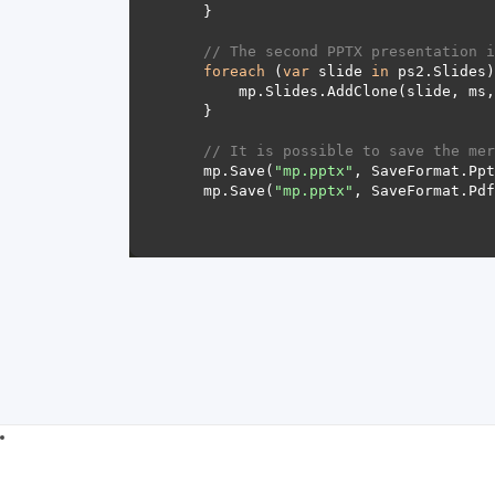
// The second PPTX presentation i
foreach
 (
var
 slide 
in
        mp.Slides.AddClone(slide, ms
// It is possible to save the mer
    mp.Save(
"mp.pptx"
    mp.Save(
"mp.pptx"