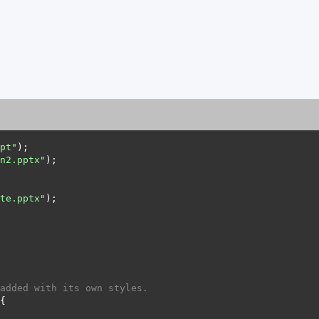
pt"
n2.pptx"
te.pptx"
added with its own styles.