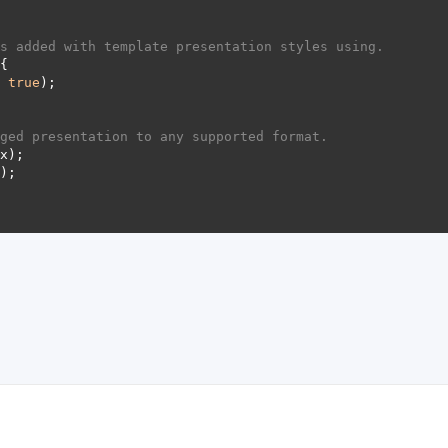
s added with template presentation styles using.
, 
true
ged presentation to any supported format.