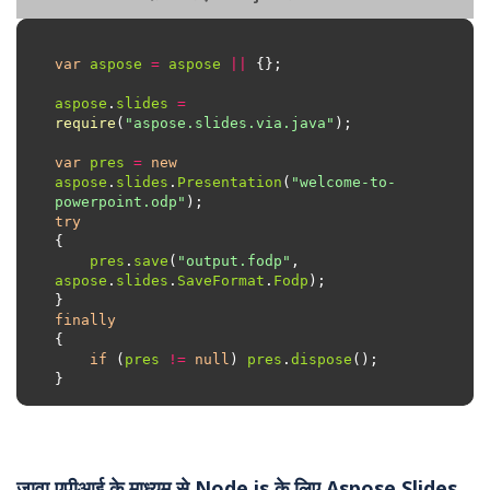
var
aspose
=
aspose
||
aspose
.
slides
=
require
(
"aspose.slides.via.java"
var
pres
=
new
aspose
.
slides
.
Presentation
(
"welcome-to-
powerpoint.odp"
try
pres
.
save
(
"output.fodp"
, 
aspose
.
slides
.
SaveFormat
.
Fodp
finally
if
 (
pres
!=
null
) 
pres
.
dispose
जावा एपीआई के माध्यम से Node.js के लिए Aspose.Slides