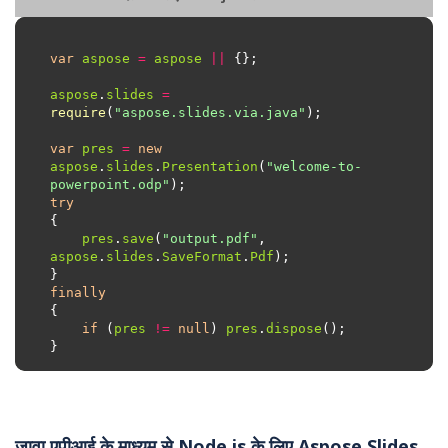
var
aspose
=
aspose
||
aspose
.
slides
=
require
(
"aspose.slides.via.java"
var
pres
=
new
aspose
.
slides
.
Presentation
(
"welcome-to-
powerpoint.odp"
try
pres
.
save
(
"output.pdf"
, 
aspose
.
slides
.
SaveFormat
.
Pdf
finally
if
 (
pres
!=
null
) 
pres
.
dispose
जावा एपीआई के माध्यम से Node.js के लिए Aspose.Slides