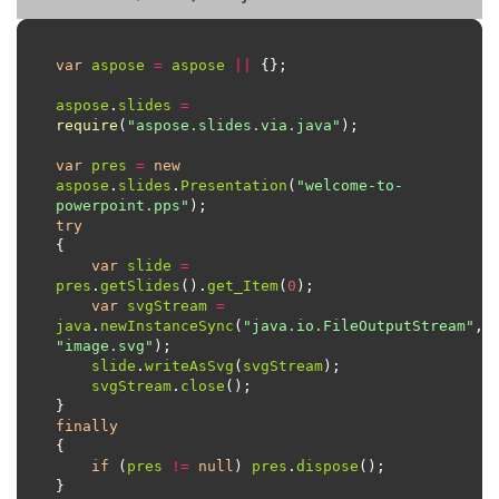
var
aspose
=
aspose
||
aspose
.
slides
=
require
(
"aspose.slides.via.java"
var
pres
=
new
aspose
.
slides
.
Presentation
(
"welcome-to-
powerpoint.pps"
try
var
slide
=
pres
.
getSlides
().
get_Item
(
0
var
svgStream
=
java
.
newInstanceSync
(
"java.io.FileOutputStream"
, 
"image.svg"
slide
.
writeAsSvg
(
svgStream
svgStream
.
close
finally
if
 (
pres
!=
null
) 
pres
.
dispose